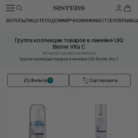
ВОЛОСЫ
ЛИЦО
ТЕЛО
ДОМ
МЕРЧ
НОВИНКИ
БЕСТСЕЛЛЕРЫ
АКЦ
Группа коллекции товаров в линейке UIQ
Biome Vita C
|
Интернет магазин косметики
Группа коллекции товаров в линейке UIQ Biome Vita C
Фильтр
Сортировать
1