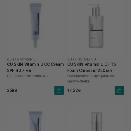
CU SKIN
|
VITAMIN U
CU SKIN
|
VITAMIN U
CU SKIN Vitamin U CC Cream
CU SKIN Vitamin U Oil To
SPF 40 7 мл
Foam Cleanser 250 мл
СС-крем с витамином U
Очищающее гидрофильное
масло-пенка
258₴
1 422₴