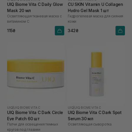
UIQ Biome Vita C Daily Glow
CU SKIN Vitamin U Collagen
Mask 20 мл
Hydro Gel Mask 1 шт
Осветляющая тканевая маска с
Гидрогелевая маска для сияния
витамином C
кожи
115₴
342₴
UIQ
|
UIQ BIOME VITA C
UIQ
|
UIQ BIOME VITA C
UIQ Biome Vita C Dark Circle
UIQ Biome Vita C Dark Spot
Eye Patch 60 шт
Serum 30 мл
Патчи для освещения темных
Осветляющая сыворотка
кругов под глазами