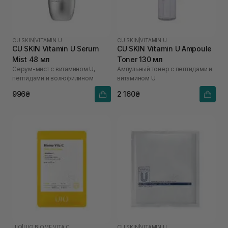
CU SKIN
|
VITAMIN U
CU SKIN
|
VITAMIN U
CU SKIN Vitamin U Serum
CU SKIN Vitamin U Ampoule
Mist 48 мл
Toner 130 мл
Серум-мист с витамином U,
Ампульный тонер с пептидами и
пептидами и волюфилином
витамином U
996₴
2 160₴
UIQ
|
UIQ BIOME VITA C
CU SKIN
|
VITAMIN U