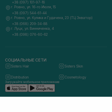
+38 (097) 101-97-16
г. Ровно, ул. 16-го Июля, 15
+38 (097) 544-61-44
г. Ровно, ул. Кулика и Гудачека, 23 (ТЦ Экватор)
+38 (068) 209-34-88
г. Луцк, ул. Винниченка, 4
+38 (098) 076-60-62
СОЦИАЛЬНЫЕ СЕТИ
Sisters Hair
Sisters Skin
Distribution
Cosmetology
Загружайте мобильное приложение