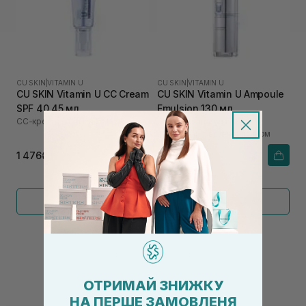
CU SKIN
|
VITAMIN U
CU SKIN
|
VITAMIN U
CU SKIN Vitamin U CC Cream
CU SKIN Vitamin U Ampoule
SPF 40 45 мл
Emulsion 130 мл
СС-крем с витамином U
Увлажняющая эмульсия с
пептидами и волюфиллином
1 476₴
2 466₴
Показать больше
←
1
2
→
ОТРИМАЙ ЗНИЖКУ
НА ПЕРШЕ ЗАМОВЛЕНЯ