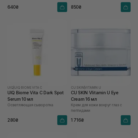
640₴
850₴
UIQ
|
UIQ BIOME VITA C
CU SKIN
|
VITAMIN U
UIQ Biome Vita C Dark Spot
CU SKIN VIitamin U Eye
Serum 10 мл
Cream 16 мл
Осветляющая сыворотка
Крем для кожи вокруг глаз с
пептидами
280₴
1 716₴