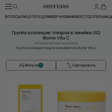
ВОЛОСЫ
ЛИЦО
ТЕЛО
ДОМ
МЕРЧ
НОВИНКИ
БЕСТСЕЛЛЕРЫ
АКЦ
Группа коллекции товаров в линейке UIQ
Biome Vita C
|
Интернет магазин косметики
Группа коллекции товаров в линейке UIQ Biome Vita C
Фильтр
Сортировать
1