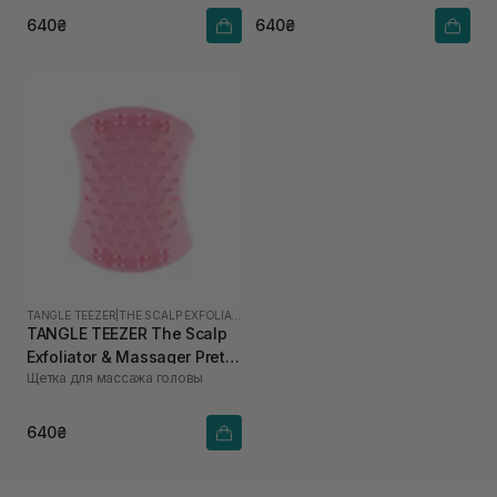
640₴
640₴
TANGLE TEEZER
|
THE SCALP EXFOLIATOR AND MASSAGER
TANGLE TEEZER The Scalp
Exfoliator & Massager Pretty
Щетка для массажа головы
Pink
640₴