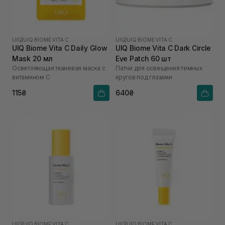
UIQ
|
UIQ BIOME VITA C
UIQ
|
UIQ BIOME VITA C
UIQ Biome Vita C Daily Glow
UIQ Biome Vita C Dark Circle
Mask 20 мл
Eye Patch 60 шт
Осветляющая тканевая маска с
Патчи для освещения темных
витамином C
кругов под глазами
115₴
640₴
UIQ
|
UIQ BIOME VITA C
UIQ
|
UIQ BIOME VITA C