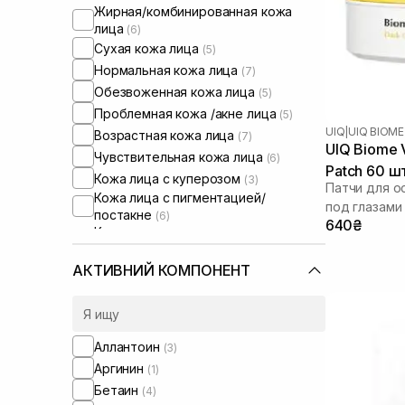
Жирная/комбинированная кожа
лица
(6)
Сухая кожа лица
(5)
Нормальная кожа лица
(7)
Обезвоженная кожа лица
(5)
Проблемная кожа /акне лица
(5)
UIQ
|
UIQ BIOME
Возрастная кожа лица
(7)
UIQ Biome V
Чувствительная кожа лица
(6)
Patch 60 ш
Кожа лица с куперозом
(3)
Патчи для о
Кожа лица с пигментацией/
под глазами
постакне
(6)
640₴
Кожа лица с расширенными порами
(5)
Кожа лица с нарушенным
АКТИВНИЙ КОМПОНЕНТ
барьером
(4)
Кожа лица с нарушенным
микробиомом
(2)
Сыворотки от постакне
(2)
Аллантоин
(3)
От синяков под глазами
(1)
Аргинин
(1)
Бетаин
(4)