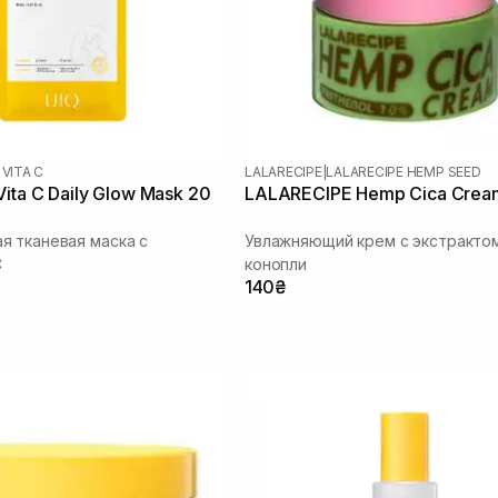
 VITA C
LALARECIPE
|
LALARECIPE HEMP SEED
ita C Daily Glow Mask 20
LALARECIPE Hemp Cica Crea
 тканевая маска с
Увлажняющий крем с экстракто
C
конопли
140₴