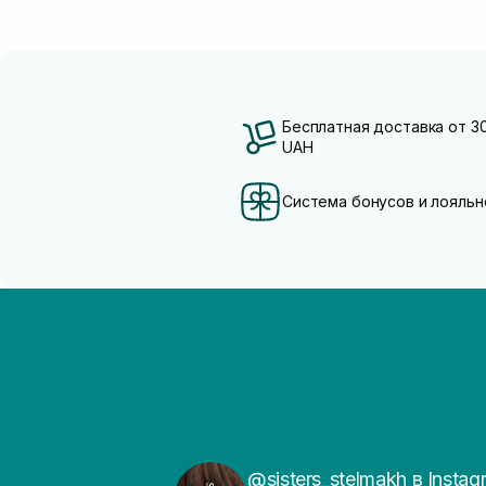
Бесплатная доставка от 3
UAH
Система бонусов и лояльн
@sisters_stelmakh в Instag