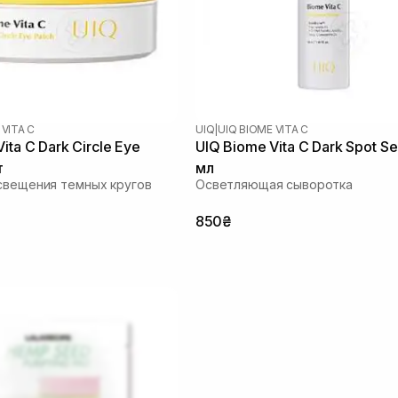
 VITA C
UIQ
|
UIQ BIOME VITA C
ita C Dark Circle Eye
UIQ Biome Vita C Dark Spot S
т
мл
свещения темных кругов
Осветляющая сыворотка
850₴