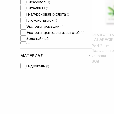
Бисаболол
(2)
Витамин C
(4)
Гиалуроновая кислота
(2)
Глюконолактон
(2)
Экстракт ромашки
(1)
Экстракт центеллы азиатской
(2)
LALARECIPE
|
LA
Зеленый чай
(1)
LALARECIPE
Мадекасосид
(2)
Pad 2 шт
Пэды для то
Ниацинамид
(4)
МАТЕРИАЛ
конопля
Масло семян конопли
(3)
80₴
Пантенол
(5)
Гидрогель
(1)