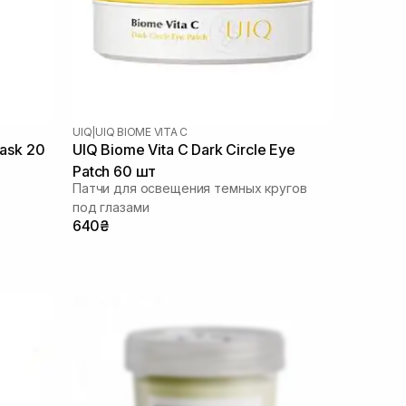
UIQ
|
UIQ BIOME VITA C
Mask 20
UIQ Biome Vita C Dark Circle Eye
Patch 60 шт
Патчи для освещения темных кругов
под глазами
640₴