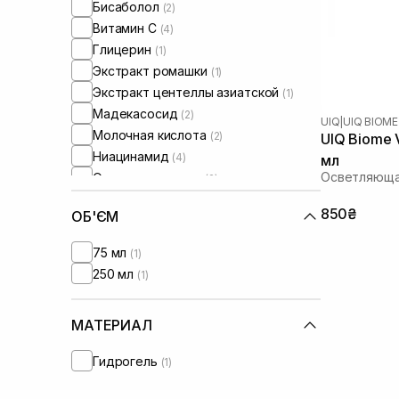
Сыворотки от постакне
Бисаболол
(2)
(2)
От синяков под глазами
Витамин C
(4)
(1)
Глицерин
(1)
Экстракт ромашки
(1)
Экстракт центеллы азиатской
(1)
Мадекасосид
(2)
UIQ
|
UIQ BIOME
Молочная кислота
(2)
UIQ Biome 
Ниацинамид
(4)
мл
Осветляюща
Оливковое масло
(2)
Масло жожоба
(1)
850₴
ОБ'ЄМ
Масло миндаля
(2)
Пантенол
(5)
75 мл
(1)
Протеины
(1)
250 мл
(1)
Токоферол
(1)
МАТЕРИАЛ
Гидрогель
(1)