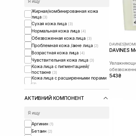
Жирная/комбинированная кожа
лица
(3)
Сухая кожа лица
(3)
Нормальная кожа лица
(4)
Обезвоженная кожа лица
(3)
DAVINES
|
MOM
Проблемная кожа /акне лица
(2)
DAVINES Mo
Возрастная кожа лица
(4)
Чувствительная кожа лица
(3)
Увлажняющий
Кожа лица с пигментацией/
обезвоженн
постакне
(3)
543₴
Кожа лица с расширенными порами
(3)
Кожа лица с нарушенным
барьером
(1)
АКТИВНИЙ КОМПОНЕНТ
Сухие волосы
(5)
Поврежденные волосы
(3)
Пористые волосы
(2)
Ломкие волосы
Аргинин
(1)
(2)
Для разглаживания волос
Бетаин
(2)
(1)