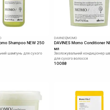
O
DAVINES
|
MOMO
omo Shampoo NEW 250
DAVINES Momo Conditioner 
мл
ний шампунь для сухого
Зволожувальний кондиціонер шви
для сухого волосся
1 008₴