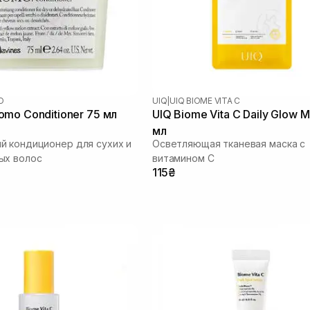
O
UIQ
|
UIQ BIOME VITA C
mo Conditioner 75 мл
UIQ Biome Vita C Daily Glow 
мл
 кондиционер для сухих и
Осветляющая тканевая маска с
ых волос
витамином C
115₴