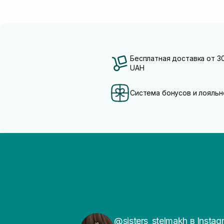
Бесплатная доставка от 3
UAH
Система бонусов и лояльн
@sisters_stelmakh в Instag