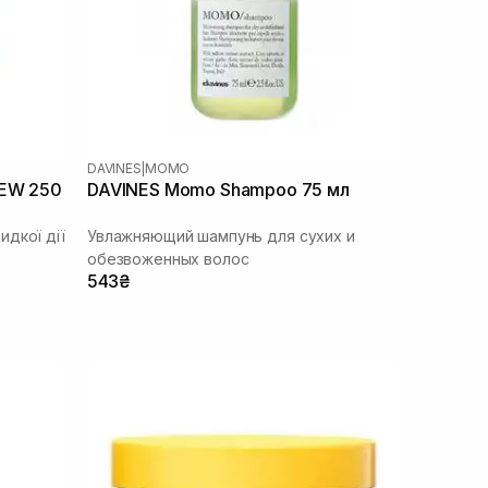
DAVINES
|
MOMO
NEW 250
DAVINES Momo Shampoo 75 мл
дкої дії
Увлажняющий шампунь для сухих и
обезвоженных волос
543₴