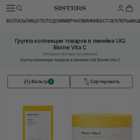
ВОЛОСЫ
ЛИЦО
ТЕЛО
ДОМ
МЕРЧ
НОВИНКИ
БЕСТСЕЛЛЕРЫ
АКЦ
Группа коллекции товаров в линейке UIQ
Biome Vita C
|
Интернет магазин косметики
Группа коллекции товаров в линейке UIQ Biome Vita C
Фильтр
Сортировать
2