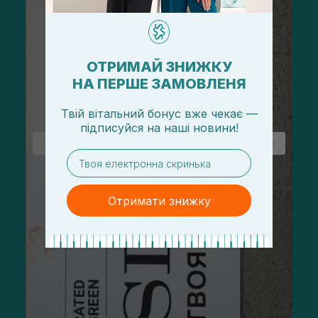
ОТРИМАЙ ЗНИЖКУ
НА ПЕРШЕ ЗАМОВЛЕНЯ
Твій вітальний бонус вже чекає —
підписуйся
на
наші новини!
email
Отримати знижку