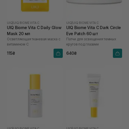
UIQ
|
UIQ BIOME VITA C
UIQ
|
UIQ BIOME VITA C
UIQ Biome Vita C Daily Glow
UIQ Biome Vita C Dark Circle
Mask 20 мл
Eye Patch 60 шт
Осветляющая тканевая маска с
Патчи для освещения темных
витамином C
кругов под глазами
115₴
640₴
UIQ
|
UIQ BIOME VITA C
UIQ
|
UIQ BIOME VITA C