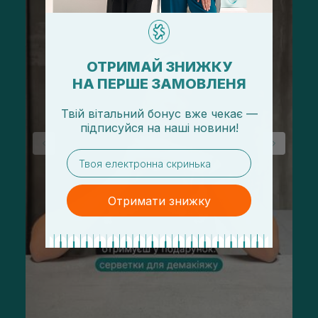
ОТРИМАЙ ЗНИЖКУ
НА ПЕРШЕ ЗАМОВЛЕНЯ
Твій вітальний бонус вже чекає —
підписуйся
на
наші новини!
email
Отримати знижку