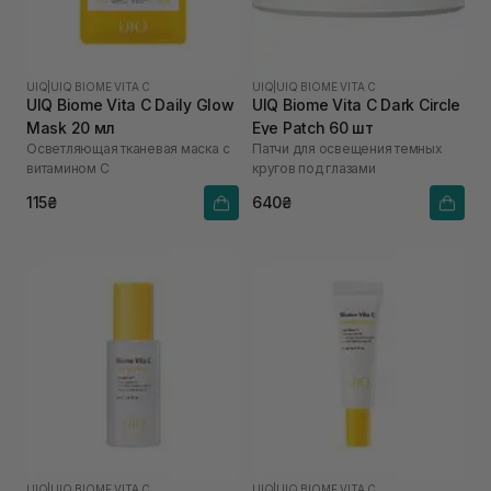
UIQ
|
UIQ BIOME VITA C
UIQ
|
UIQ BIOME VITA C
UIQ Biome Vita C Daily Glow
UIQ Biome Vita C Dark Circle
Mask 20 мл
Eye Patch 60 шт
Осветляющая тканевая маска с
Патчи для освещения темных
витамином C
кругов под глазами
115₴
640₴
UIQ
|
UIQ BIOME VITA C
UIQ
|
UIQ BIOME VITA C