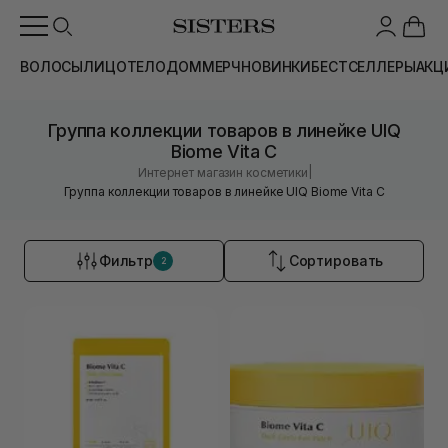
ВОЛОСЫ
ЛИЦО
ТЕЛО
ДОМ
МЕРЧ
НОВИНКИ
БЕСТСЕЛЛЕРЫ
АКЦ
Группа коллекции товаров в линейке UIQ
Biome Vita C
|
Интернет магазин косметики
Группа коллекции товаров в линейке UIQ Biome Vita C
Фильтр
Сортировать
2