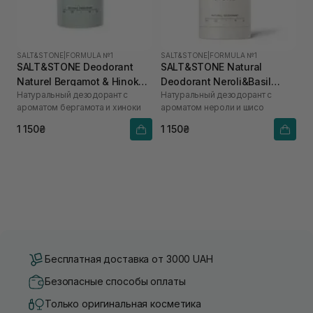
SALT&STONE
|
FORMULA №1
SALT&STONE
|
FORMULA №1
SALT&STONE Deodorant
SALT&STONE Natural
Naturel Bergamot & Hinoka
Deodorant Neroli&Basil
Натуральный дезодорант с
Натуральный дезодорант с
Formula №1 75 г
Formula №1
ароматом бергамота и хиноки
ароматом нероли и шисо
1 150₴
1 150₴
Бесплатная доставка от 3000 UAH
Безопасные способы оплаты
Только оригинальная косметика