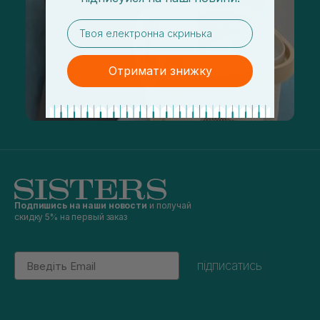
email
Отримати знижку
Подпишись на наши новости
и получай
скидку 5% на первый заказ
Email
підписатись