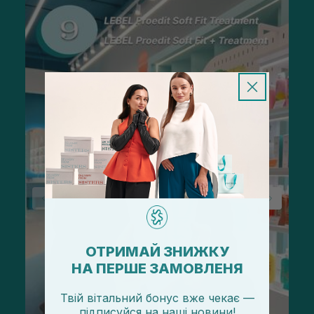
ОТРИМАЙ ЗНИЖКУ
НА ПЕРШЕ ЗАМОВЛЕНЯ
Твій вітальний бонус вже чекає —
підписуйся
на
наші новини!