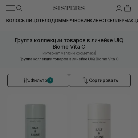
ВОЛОСЫ
ЛИЦО
ТЕЛО
ДОМ
МЕРЧ
НОВИНКИ
БЕСТСЕЛЛЕРЫ
АКЦ
Группа коллекции товаров в линейке UIQ
Biome Vita C
|
Интернет магазин косметики
Группа коллекции товаров в линейке UIQ Biome Vita C
Фильтр
Сортировать
2