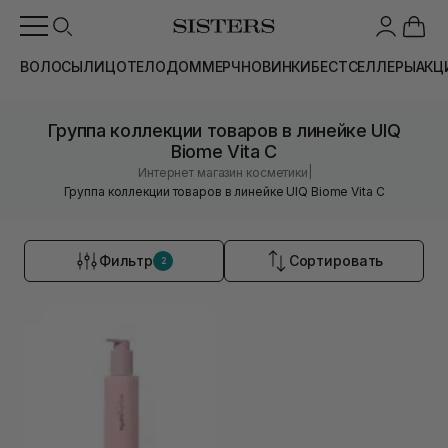
ВОЛОСЫ
ЛИЦО
ТЕЛО
ДОМ
МЕРЧ
НОВИНКИ
БЕСТСЕЛЛЕРЫ
АКЦ
Группа коллекции товаров в линейке UIQ
Biome Vita C
|
Интернет магазин косметики
Группа коллекции товаров в линейке UIQ Biome Vita C
Фильтр
Сортировать
2