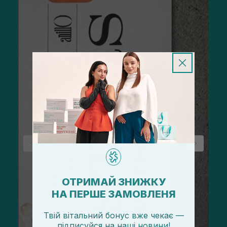
ОТРИМАЙ ЗНИЖКУ
НА ПЕРШЕ ЗАМОВЛЕНЯ
Твій вітальний бонус вже чекає —
підписуйся
на
наші новини!