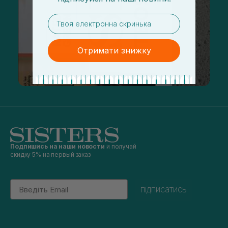
email
Отримати знижку
Подпишись на наши новости
и получай
скидку 5% на первый заказ
Email
підписатись