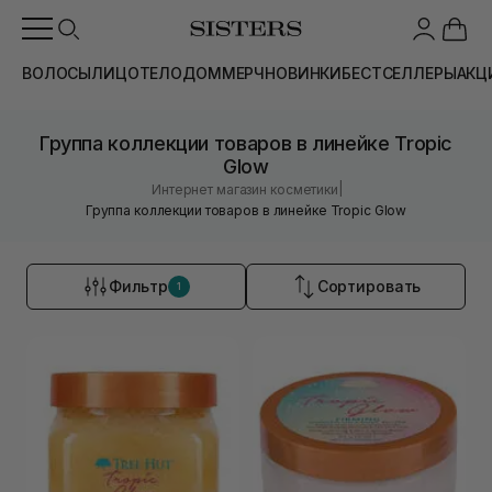
ВОЛОСЫ
ЛИЦО
ТЕЛО
ДОМ
МЕРЧ
НОВИНКИ
БЕСТСЕЛЛЕРЫ
АКЦ
Группа коллекции товаров в линейке Tropic
Glow
|
Интернет магазин косметики
Группа коллекции товаров в линейке Tropic Glow
Фильтр
Сортировать
1