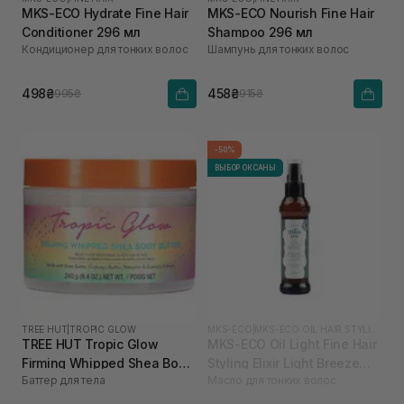
MKS-ECO Hydrate Fine Hair
MKS-ECO Nourish Fine Hair
Conditioner 296 мл
Shampoo 296 мл
Кондиционер для тонких волос
Шампунь для тонких волос
498₴
458₴
995₴
915₴
-50%
ВЫБОР ОКСАНЫ
TREE HUT
|
TROPIC GLOW
MKS-ECO
|
MKS-ECO OIL HAIR STYLING ELIXIR
TREE HUT Tropic Glow
MKS-ECO Oil Light Fine Hair
Firming Whipped Shea Body
Styling Elixir Light Breeze
Баттер для тела
Масло для тонких волос
Butter 240 г
Scent 60 мл