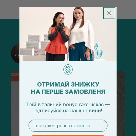
@sisters_stelmakh в Instagram
Подписаться
ОТРИМАЙ ЗНИЖКУ
НА ПЕРШЕ ЗАМОВЛЕНЯ
Твій вітальний бонус вже чекає —
підписуйся
на
наші новини!
email