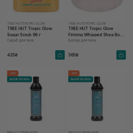
TREE HUT
|
TROPIC GLOW
TREE HUT
|
TROPIC GLOW
TREE HUT Tropic Glow
TREE HUT Tropic Glow
Sugar Scrub 96 г
Firming Whipped Shea Body
Скраб для тела
Баттер для тела
Butter 85 г
425₴
365₴
-50%
-50%
ВЫБОР ОКСАНЫ
ВЫБОР ОКСАНЫ
MKS-ECO
|
FINE HAIR
MKS-ECO
|
FINE HAIR