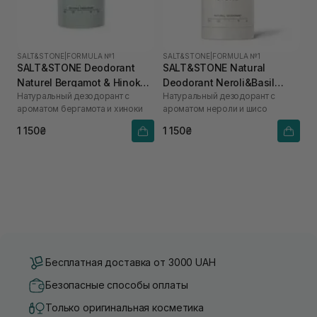
SALT&STONE
|
FORMULA №1
SALT&STONE
|
FORMULA №1
SALT&STONE Deodorant
SALT&STONE Natural
Naturel Bergamot & Hinoka
Deodorant Neroli&Basil
Натуральный дезодорант с
Натуральный дезодорант с
Formula №1 75 г
Formula №1
ароматом бергамота и хиноки
ароматом нероли и шисо
1 150₴
1 150₴
Бесплатная доставка от 3000 UAH
Безопасные способы оплаты
Только оригинальная косметика