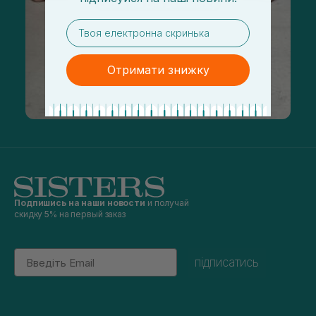
email
Отримати знижку
Подпишись на наши новости
и получай
скидку 5% на первый заказ
Email
підписатись