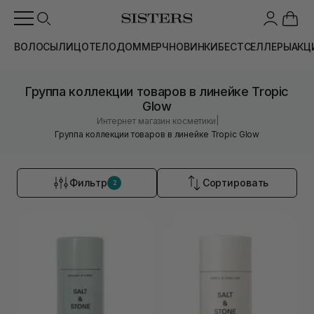
ВОЛОСЫ
ЛИЦО
ТЕЛО
ДОМ
МЕРЧ
НОВИНКИ
БЕСТСЕЛЛЕРЫ
АКЦ
Группа коллекции товаров в линейке Tropic
Glow
|
Интернет магазин косметики
Группа коллекции товаров в линейке Tropic Glow
Фильтр
Сортировать
2