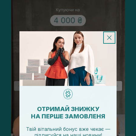
ОТРИМАЙ ЗНИЖКУ
НА ПЕРШЕ ЗАМОВЛЕНЯ
Твій вітальний бонус вже чекає —
підписуйся
на
наші новини!