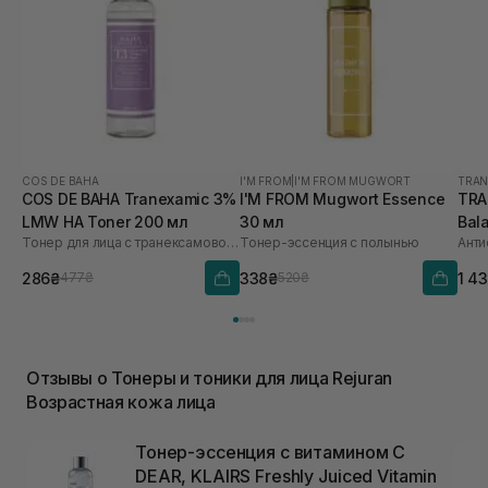
COS DE BAHA
I'M FROM
|
I'M FROM MUGWORT
TRAN
COS DE BAHA Tranexamic 3%
I'M FROM Mugwort Essence
TRA
LMW HA Toner 200 мл
30 мл
Bal
Тонер для лица с транексамовой кислотой
Тонер-эссенция с полынью
286₴
338₴
1 4
477₴
520₴
Отзывы о Тонеры и тоники для лица Rejuran
Возрастная кожа лица
Тонер-эссенция с витамином C
DEAR, KLAIRS Freshly Juiced Vitamin