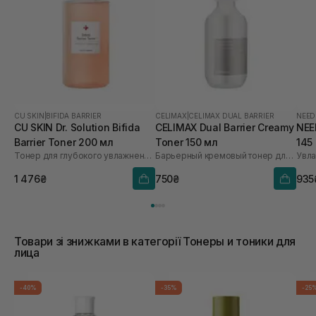
CU SKIN
|
BIFIDA BARRIER
CELIMAX
|
CELIMAX DUAL BARRIER
NEED
CU SKIN Dr. Solution Bifida
CELIMAX Dual Barrier Creamy
NEE
Barrier Toner 200 мл
Toner 150 мл
145
Тонер для глубокого увлажнения с лизатом бифидобактерий 85%
Барьерный кремовый тонер для лица
Увла
1 476₴
750₴
935
Товари зі знижками в категорії Тонеры и тоники для
лица
-40%
-35%
-25