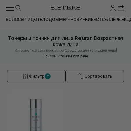
ВОЛОСЫ
ЛИЦО
ТЕЛО
ДОМ
МЕРЧ
НОВИНКИ
БЕСТСЕЛЛЕРЫ
АКЦ
Тонеры и тоники для лица Rejuran Возрастная
кожа лица
|
|
Интернет магазин косметики
Средства для тонизации лица
Тонеры и тоники для лица
Фильтр
Сортировать
2