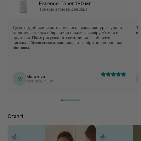
Essence Toner 180 мл
Тонеры и тоники для лица
Дуже подобається його легка есенційна текстура, чудово
То
зволожує, швидко вбирається та залишає шкіру м’якою й
йо
пружною. Після регулярного використання обличчя
виглядає більш свіжим, сяючим, а тон шкіри поступово стає
рівнішим.
Morozova
M
19.07.2026, 13:29
Статті