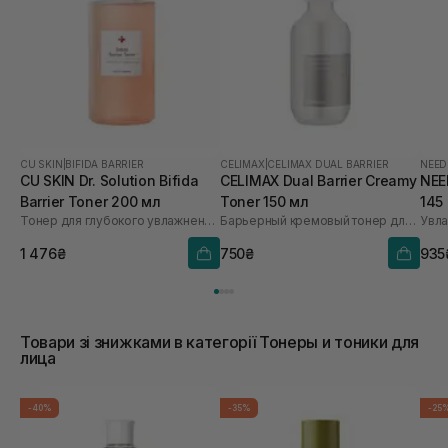
CU SKIN
|
BIFIDA BARRIER
CELIMAX
|
CELIMAX DUAL BARRIER
NEED
CU SKIN Dr. Solution Bifida
CELIMAX Dual Barrier Creamy
NEE
Barrier Toner 200 мл
Toner 150 мл
145
Тонер для глубокого увлажнения с лизатом бифидобактерий 85%
Барьерный кремовый тонер для лица
Увла
1 476₴
750₴
935
Товари зі знижками в категорії Тонеры и тоники для
лица
-40%
-35%
-25