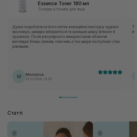
Essence Toner 180 мл
Тонеры и тоники для лица
Дуже подобається його легка есенційна текстура, чудово
То
зволожує, швидко вбирається та залишає шкіру м’якою й
йо
пружною. Після регулярного використання обличчя
виглядає більш свіжим, сяючим, а тон шкіри поступово стає
рівнішим.
Morozova
M
19.07.2026, 13:29
Статті