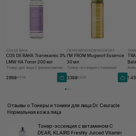
COS DE BAHA
I'M FROM
|
I'M FROM MUGWORT
TRAN
COS DE BAHA Tranexamic 3%
I'M FROM Mugwort Essence
TRA
LMW HA Toner 200 мл
30 мл
Bal
Тонер для лица с транексамовой кислотой
Тонер-эссенция с полынью
286₴
338₴
1 4
477₴
520₴
Отзывы о Тонеры и тоники для лица Dr. Ceuracle
Нормальная кожа лица
Тонер-эссенция с витамином C
DEAR, KLAIRS Freshly Juiced Vitamin