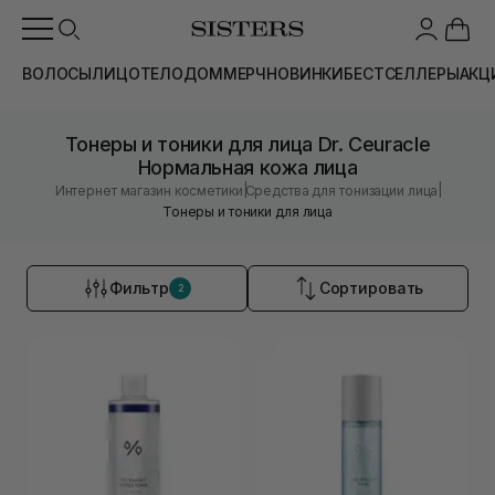
ВОЛОСЫ
ЛИЦО
ТЕЛО
ДОМ
МЕРЧ
НОВИНКИ
БЕСТСЕЛЛЕРЫ
АКЦ
Тонеры и тоники для лица Dr. Ceuracle
Нормальная кожа лица
|
|
Интернет магазин косметики
Средства для тонизации лица
Тонеры и тоники для лица
Фильтр
Сортировать
2