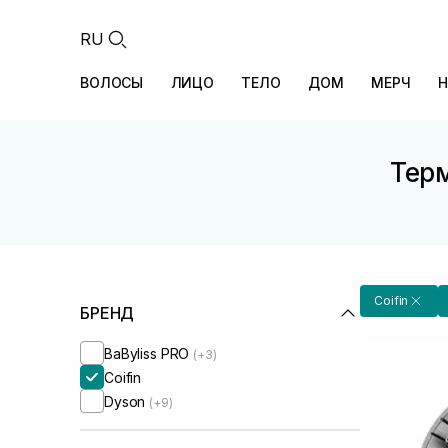
RU
ВОЛОСЫ
ЛИЦО
ТЕЛО
ДОМ
МЕРЧ
Н
Терм
Coifin
БРЕНД
BaByliss PRO
(+3)
Coifin
Dyson
(+9)