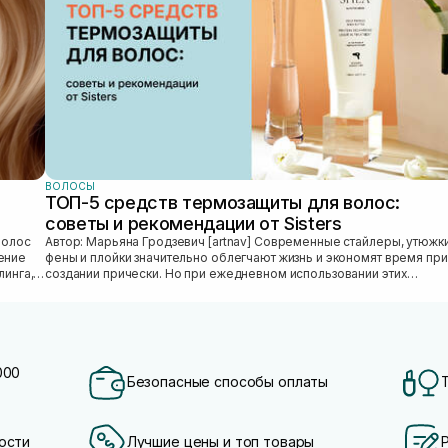
ВОЛОСЫ
ТОП-5 средств термозащиты для волос:
советы и рекомендации от Sisters
Автор: Марьяна Гродзевич [artnav] Современные стайлеры, утюжки,
ение
фены и плойки значительно облегчают жизнь и экономят время при
линга,
создании прически. Но при ежедневном использовании этих
приборов во...
000
Безопасные способы оплаты
ости
Лучшие цены и топ товары