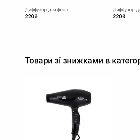
Диффузор для фена
Диффузор д
220₴
220₴
Товари зі знижками в катего