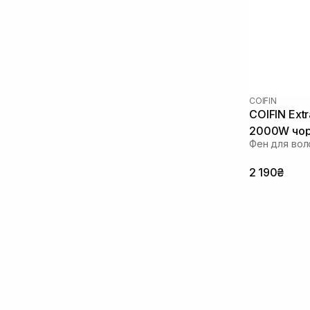
COIFIN
COIFIN Extr
2000W чор
Фен для вол
2 190₴