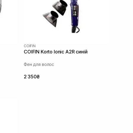
COIFIN
COIFIN Korto Ionic A2R синій
Фен для волос
2 350₴