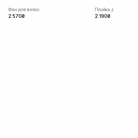
Фен для волос
Плойка для волос
2 570₴
2 190₴