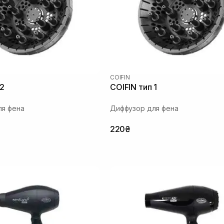
COIFIN
 2
COIFIN тип 1
ля фена
Диффузор для фена
220₴