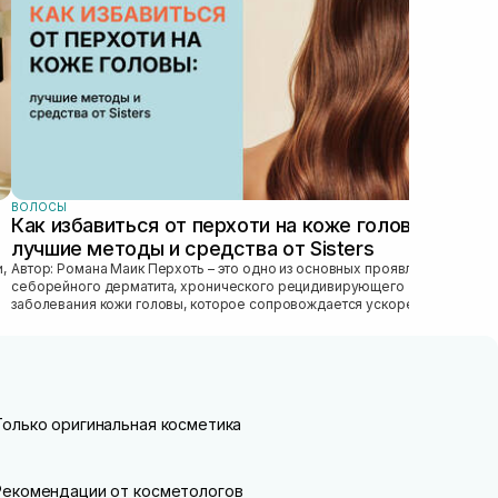
важн
ВОЛОСЫ
Как избавиться от перхоти на коже головы:
лучшие методы и средства от Sisters
Автор: Романа Маик Перхоть – это одно из основных проявлений
себорейного дерматита, хронического рецидивирующего
заболевания кожи головы, которое сопровождается ускоренным
обновлением рогового эпител...
Только оригинальная косметика
Рекомендации от косметологов