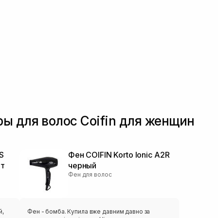
ы для волос Coifin для женщин
S
Фен COIFIN Korto Ionic A2R
Вт
черный
Фен для волос
й,
Фен - бомба. Купила вже давним давно за