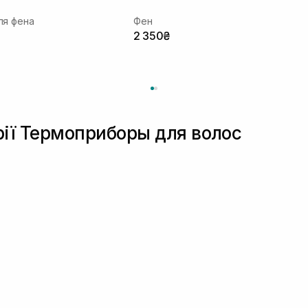
ля фена
Фен
2 350₴
рії Термоприборы для волос