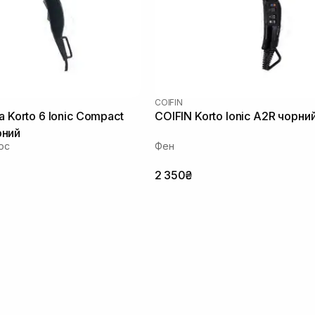
COIFIN
a Korto 6 Ionic Compact
COIFIN Korto Ionic A2R чорни
ний
ос
Фен
2 350₴