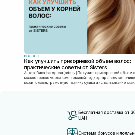
ВОЛОСЫ
Как улучшить прикорневой объем волос:
практические советы от Sisters
Автор: Вика Нагорная [artnav] Получить прикорневой объем волос
можно только через комплексный подход: правильное очищ
кожи головы, грамотную технику сушки и использование стай
который...
Бесплатная доставка от 3
UAH
Система бонусов и лояльн