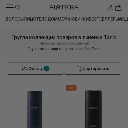
ВОЛОСЫ
ЛИЦО
ТЕЛО
ДОМ
МЕРЧ
НОВИНКИ
БЕСТСЕЛЛЕРЫ
АКЦ
Группа коллекции товаров в линейке Tarlic
|
Интернет магазин косметики
Группа коллекции товаров в линейке Tarlic
Фильтр
Сортировать
2
-35%