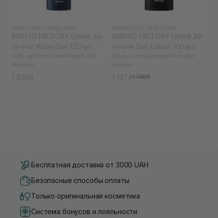
MANYO FACTORY
|
ULTIMIT
MANYO FACTORY
|
ULTIMIT
MANYO FACTORY Ultimit All-
MANYO FACTORY Ultimit All-
in-one Water Gel 120 мл
in-one Sun Lotion 100 мл
Гель-крем увлажняющий для
Лосьон солнцезащитный для
мужчин
мужчин
1 399₴
1 137₴
1 749₴
Бесплатная доставка от 3000 UAH
Безопасные способы оплаты
Только оригинальная косметика
Система бонусов и лояльности