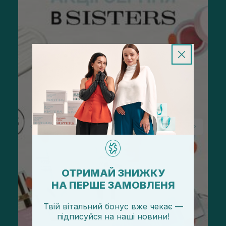
ОТРИМАЙ ЗНИЖКУ
НА ПЕРШЕ ЗАМОВЛЕНЯ
Твій вітальний бонус вже чекає —
підписуйся
на
наші новини!