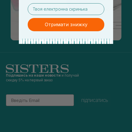
email
Отримати знижку
Подпишись на наши новости
и получай
скидку 5% на первый заказ
Email
підписатись