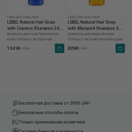
LEBEL
|
NATURAL HAIR
LEBEL
|
NATURAL HAIR
LEBEL Natural Hair Soap
LEBEL Natural Hair Soap
with Cypress Shampoo 240
with Marigold Shampoo 240
Шампунь для чувствительной
Шампунь для жирной кожи
мл
мл
кожи головы с экстрактом
головы с экстрактом календулы
кипариса
1 041₴
829₴
1 225₴
975₴
Бесплатная доставка от 3000 UAH
Безопасные способы оплаты
Только оригинальная косметика
Система бонусов и лояльности