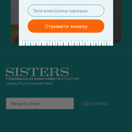
email
Отримати знижку
Подпишись на наши новости
и получай
скидку 5% на первый заказ
Email
підписатись