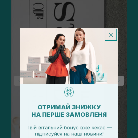
ОТРИМАЙ ЗНИЖКУ
НА ПЕРШЕ ЗАМОВЛЕНЯ
Твій вітальний бонус вже чекає —
підписуйся
на
наші новини!