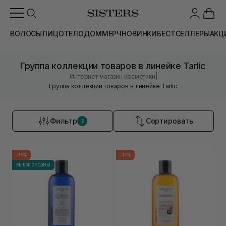
ВОЛОСЫ
ЛИЦО
ТЕЛО
ДОМ
МЕРЧ
НОВИНКИ
БЕСТСЕЛЛЕРЫ
АКЦ
Группа коллекции товаров в линейке Tarlic
|
Интернет магазин косметики
Группа коллекции товаров в линейке Tarlic
Фильтр
Сортировать
2
-15%
-15%
ВЫБОР ОКСАНЫ