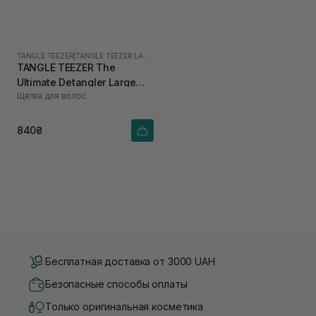
TANGLE TEEZER
|
TANGLE TEEZER LARGE
TANGLE TEEZER The
Ultimate Detangler Large
Щетка для волос
Black Gloss
840₴
Бесплатная доставка от 3000 UAH
Безопасные способы оплаты
Только оригинальная косметика