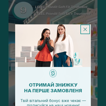
ОТРИМАЙ ЗНИЖКУ
НА ПЕРШЕ ЗАМОВЛЕНЯ
Твій вітальний бонус вже чекає —
підписуйся
на
наші новини!