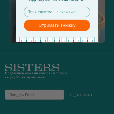
email
Отримати знижку
Подпишись на наши новости
и получай
скидку 5% на первый заказ
Email
підписатись