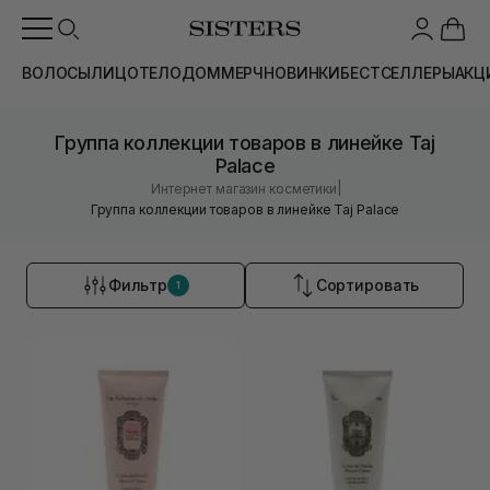
ВОЛОСЫ
ЛИЦО
ТЕЛО
ДОМ
МЕРЧ
НОВИНКИ
БЕСТСЕЛЛЕРЫ
АКЦ
Группа коллекции товаров в линейке Taj
Palace
|
Интернет магазин косметики
Группа коллекции товаров в линейке Taj Palace
Фильтр
Сортировать
1