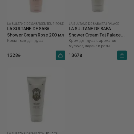
LA SULTANE DE SABA
|
SENTEUR ROSE
LA SULTANE DE SABA
|
TAJ PALACE
LA SULTANE DE SABA
LA SULTANE DE SABA
Shower Cream Rose 200 мл
Shower Cream Taj Palace
Крем-гель для душа
Крем для душа с ароматом
200 мл
мускуса, ладана и розы
1 328₴
1 367₴
LA SULTANE DE SABA
|
TAJ PALACE