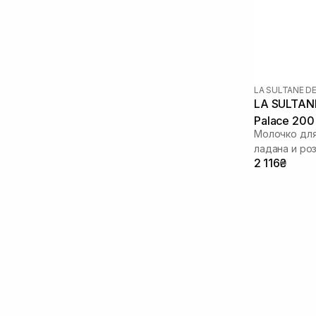
LA SULTANE D
LA SULTANE
Palace 200
Молочко для
ладана и ро
2 116₴