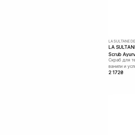
LA SULTANE D
LA SULTANE
Scrub Ayur
Скраб для т
ванили и ус
2 172₴