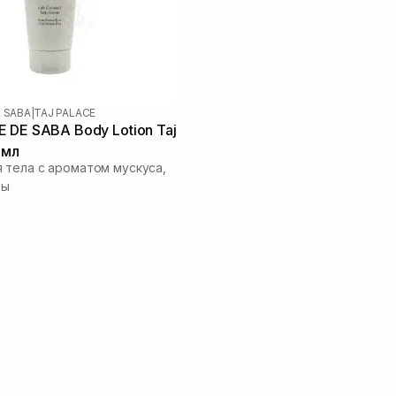
E SABA
|
TAJ PALACE
 DE SABA Body Lotion Taj
 мл
 тела с ароматом мускуса,
зы