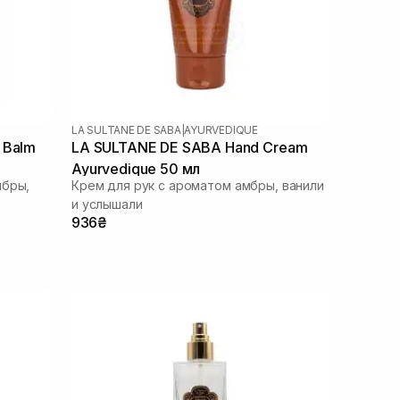
LA SULTANE DE SABA
|
AYURVEDIQUE
 Balm
LA SULTANE DE SABA Hand Cream
Ayurvedique 50 мл
мбры,
Крем для рук с ароматом амбры, ванили
и услышали
936₴