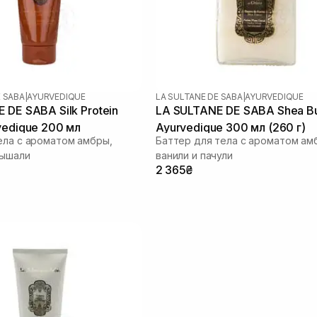
E SABA
|
AYURVEDIQUE
LA SULTANE DE SABA
|
AYURVEDIQUE
 DE SABA Silk Protein
LA SULTANE DE SABA Shea Bu
vedique 200 мл
Ayurvedique 300 мл (260 г)
ела с ароматом амбры,
Баттер для тела с ароматом ам
лышали
ванили и пачули
2 365₴