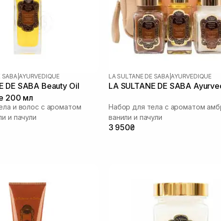
E SABA
|
AYURVEDIQUE
LA SULTANE DE SABA
|
AYURVEDIQUE
 DE SABA Beauty Oil
LA SULTANE DE SABA Ayurve
e 200 мл
ела и волос с ароматом
Набор для тела с ароматом амб
ли и пачули
ванили и пачули
3 950₴