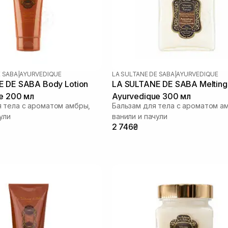
E SABA
|
AYURVEDIQUE
LA SULTANE DE SABA
|
AYURVEDIQUE
 DE SABA Body Lotion
LA SULTANE DE SABA Melting
e 200 мл
Ayurvedique 300 мл
 тела с ароматом амбры,
Бальзам для тела с ароматом а
ули
ванили и пачули
2 746₴