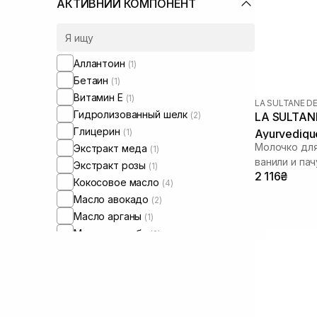
АКТИВНИЙ КОМПОНЕНТ
Аллантоин
(1)
Бетаин
(1)
Витамин Е
(1)
LA SULTANE D
Гидролизованный шелк
(2)
LA SULTANE
Глицерин
(1)
Ayurvediqu
Молочко для
Экстракт меда
(1)
ванили и пач
Экстракт розы
(1)
2 116₴
Кокосовое масло
(4)
Масло авокадо
(2)
Масло арганы
(1)
Масло жожоба
(2)
Масло миндаля
(6)
Масло ши
(6)
Мочевина
(1)
Сквалан
(1)