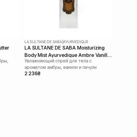
LA SULTANE DE SABA
|
AYURVEDIQUE
tter
LA SULTANE DE SABA Moisturizing
Body Mist Ayurvedique Ambre Vanille
бры,
Увлажняющий спрей для тела с
Patchouli 200 мл
ароматом амбры, ванили и пачули
2 236₴