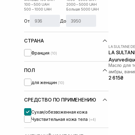
100 – 500 UAH
2000 – 5000 UAH
500 – 1000 UAH
Больше 5000 UAH
От
До
СТРАНА
LA SULTANE D
LA SULTANE
Франция
(10)
Ayurvediqu
Масло для т
ПОЛ
амбры, вани
2 615₴
для женщин
(10)
СРЕДСТВО ПО ПРИМЕНЕНИЮ
Сухая/обезвоженная кожа
Чувствительная кожа тела
(+4)