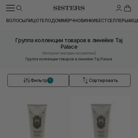
ВОЛОСЫ
ЛИЦО
ТЕЛО
ДОМ
МЕРЧ
НОВИНКИ
БЕСТСЕЛЛЕРЫ
АКЦ
Группа коллекции товаров в линейке Taj
Palace
|
Интернет магазин косметики
Группа коллекции товаров в линейке Taj Palace
Фильтр
Сортировать
1