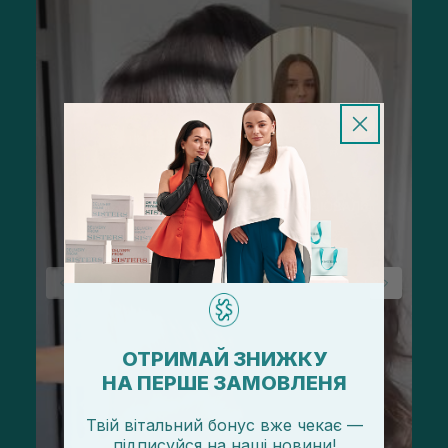
ОТРИМАЙ ЗНИЖКУ
НА ПЕРШЕ ЗАМОВЛЕНЯ
Твій вітальний бонус вже чекає —
підписуйся
на
наші новини!