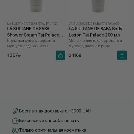
LA SULTANE DE SABA
|
TAJ PALACE
LA SULTANE DE SABA
|
TAJ PALACE
LA SULTANE DE SABA
LA SULTANE DE SABA Body
Shower Cream Taj Palace
Lotion Taj Palace 200 мл
Крем для душа с ароматом
Молочко для тела с ароматом
200 мл
мускуса, ладана и розы
мускуса, ладана и розы
1 367₴
2 116₴
Бесплатная доставка от 3000 UAH
Безопасные способы оплаты
Только оригинальная косметика