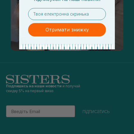
email
Отримати знижку
Подпишись на наши новости
и получай
скидку 5% на первый заказ
Email
підписатись