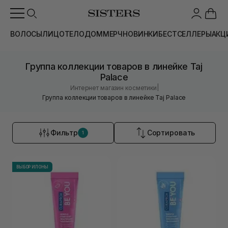
ВОЛОСЫ
ЛИЦО
ТЕЛО
ДОМ
МЕРЧ
НОВИНКИ
БЕСТСЕЛЛЕРЫ
АКЦ
Группа коллекции товаров в линейке Taj
Palace
|
Интернет магазин косметики
Группа коллекции товаров в линейке Taj Palace
Фильтр
Сортировать
1
ВЫБОР ИЛОНЫ