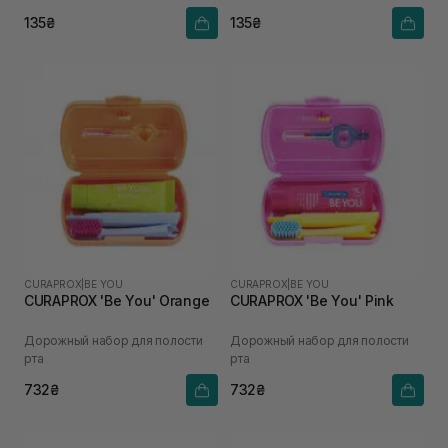
135₴
135₴
CURAPROX
|
BE YOU
CURAPROX
|
BE YOU
CURAPROX 'Be You' Orange
CURAPROX 'Be You' Pink
Дорожный набор для полости
Дорожный набор для полости
рта
рта
732₴
732₴