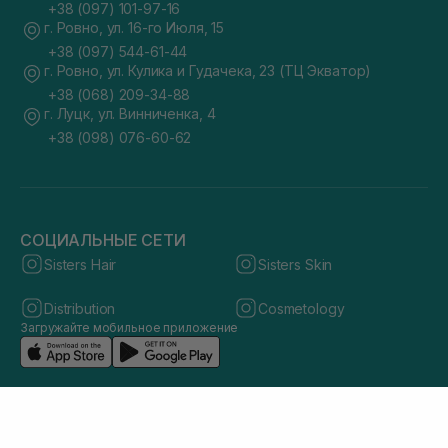
+38 (097) 101-97-16
г. Ровно, ул. 16-го Июля, 15
+38 (097) 544-61-44
г. Ровно, ул. Кулика и Гудачека, 23 (ТЦ Экватор)
+38 (068) 209-34-88
г. Луцк, ул. Винниченка, 4
+38 (098) 076-60-62
СОЦИАЛЬНЫЕ СЕТИ
Sisters Hair
Sisters Skin
Distribution
Cosmetology
Загружайте мобильное приложение