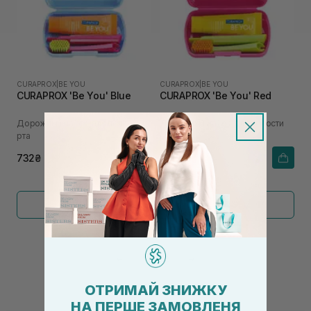
CURAPROX
|
BE YOU
CURAPROX
|
BE YOU
CURAPROX 'Be You' Blue
CURAPROX 'Be You' Red
Дорожный набор для полости
Дорожный набор для полости
рта
рта
732₴
732₴
Показать больше
←
1
2
→
ОТРИМАЙ ЗНИЖКУ
НА ПЕРШЕ ЗАМОВЛЕНЯ