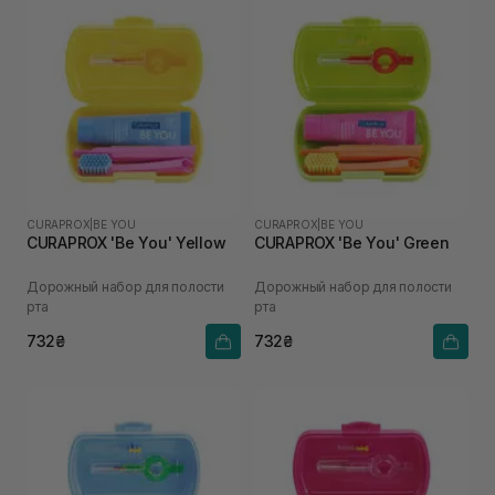
CURAPROX
|
BE YOU
CURAPROX
|
BE YOU
CURAPROX 'Be You' Yellow
CURAPROX 'Be You' Green
Дорожный набор для полости
Дорожный набор для полости
рта
рта
732₴
732₴