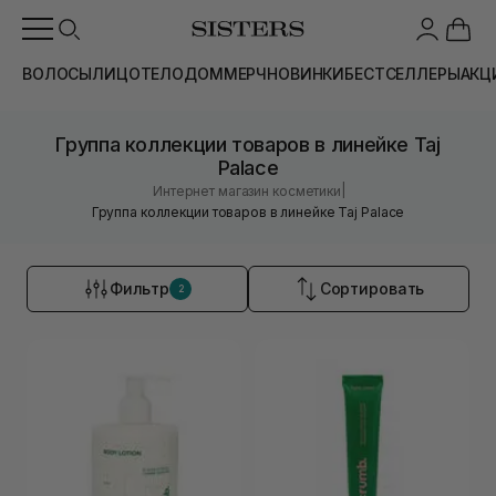
ВОЛОСЫ
ЛИЦО
ТЕЛО
ДОМ
МЕРЧ
НОВИНКИ
БЕСТСЕЛЛЕРЫ
АКЦ
Группа коллекции товаров в линейке Taj
Palace
|
Интернет магазин косметики
Группа коллекции товаров в линейке Taj Palace
Фильтр
Сортировать
2