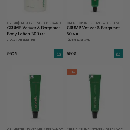
CRUMB
|
CRUMB VETIVER & BERGAMOT
CRUMB
|
CRUMB VETIVER & BERGAMOT
CRUMB Vetiver & Bergamot
CRUMB Vetiver & Bergamot
Body Lotion 300 мл
50 мл
Лосьйон для тіла
Крем для рук
950₴
550₴
-15%
CRUMB
|
CRUMB VETIVER & BERGAMOT
CRUMB
|
CRUMB VETIVER & BERGAMOT