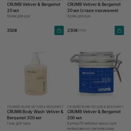
CRUMB Vetiver & Bergamot
CRUMB Vetiver & Bergamot
20 мл
20 мл (старе пакування)
Крем для рук
Крем для рук
350₴
230₴
270₴
CRUMB
|
CRUMB VETIVER & BERGAMOT
CRUMB
|
CRUMB VETIVER & BERGAMOT
CRUMB Body Wash Vetiver &
CRUMB Vetiver & Bergamot
Bergamot 300 мл
200 мл
Гель для тела
Баттер/10 взбитых масел для
интенсивного питания кожи