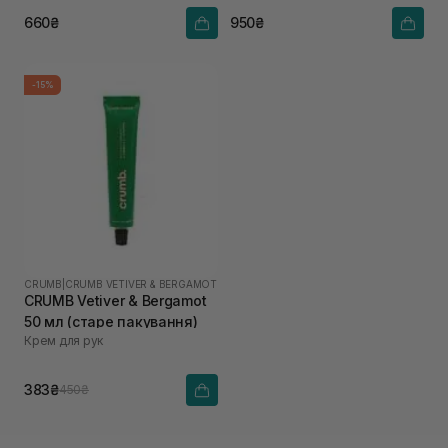
660₴
950₴
-15%
CRUMB
|
CRUMB VETIVER & BERGAMOT
CRUMB Vetiver & Bergamot
50 мл (старе пакування)
Крем для рук
383₴
450₴