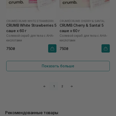
CRUMB
|
CRUMB WHITE STRAWBERRIES
CRUMB
|
CRUMB CHERRY & SANTAL
CRUMB White Strawberries 5
CRUMB Cherry & Santal 5
саше х 60 г
саше х 60 г
Солевой скраб для тела с AHA-
Солевой скраб для тела с AHA-
кислотами
кислотами
750₴
750₴
Показать больше
←
1
2
→
Рекомендованные товары