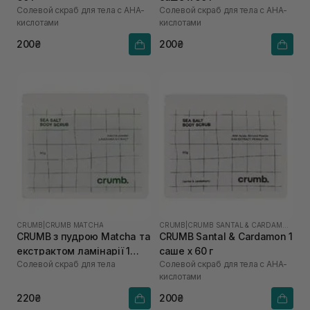
Солевой скраб для тела с AHA-
Солевой скраб для тела с AHA-
кислотами
кислотами
200₴
200₴
CRUMB
|
CRUMB MATCHA
CRUMB
|
CRUMB SANTAL & CARDAMON
CRUMB з пудрою Matcha та
CRUMB Santal & Cardamon 1
екстрактом ламінарії 1
саше х 60 г
Солевой скраб для тела
Солевой скраб для тела с AHA-
саше х 60 г
кислотами
220₴
200₴