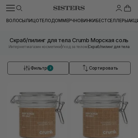
ВОЛОСЫ
ЛИЦО
ТЕЛО
ДОМ
МЕРЧ
НОВИНКИ
БЕСТСЕЛЛЕРЫ
АКЦ
Скраб/пилинг для тела Crumb Морская соль
|
|
Интернет магазин косметики
Уход за телом
Скраб/пилинг для тела
Фильтр
Сортировать
2