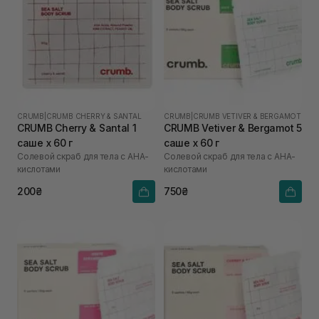
CRUMB
|
CRUMB CHERRY & SANTAL
CRUMB
|
CRUMB VETIVER & BERGAMOT
CRUMB Cherry & Santal 1
CRUMB Vetiver & Bergamot 5
саше х 60 г
саше х 60 г
Солевой скраб для тела с AHA-
Солевой скраб для тела с AHA-
кислотами
кислотами
200₴
750₴