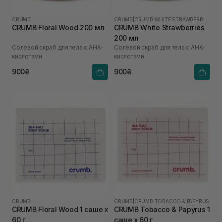
CRUMB
CRUMB
|
CRUMB WHITE STRAWBERRIES
CRUMB Floral Wood 200 мл
CRUMB White Strawberries
200 мл
Солевой скраб для тела с AHA-
Солевой скраб для тела с AHA-
кислотами
кислотами
900₴
900₴
CRUMB
CRUMB
|
CRUMB TOBACCO & PAPYRUS
CRUMB Floral Wood 1 саше х
CRUMB Tobacco & Papyrus 1
60 г
саше х 60 г