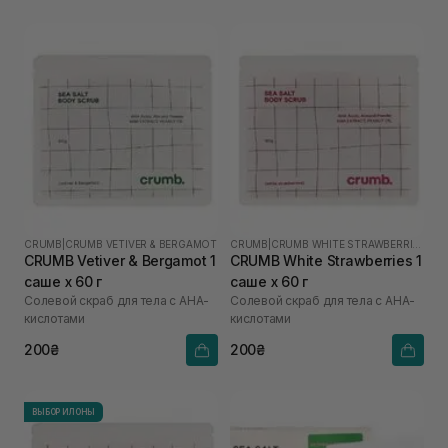
CRUMB
|
CRUMB VETIVER & BERGAMOT
CRUMB
|
CRUMB WHITE STRAWBERRIES
CRUMB Vetiver & Bergamot 1
CRUMB White Strawberries 1
саше х 60 г
саше х 60 г
Солевой скраб для тела с AHA-
Солевой скраб для тела с AHA-
кислотами
кислотами
200₴
200₴
ВЫБОР ИЛОНЫ