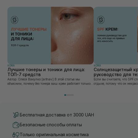
КОЖА
КОЖА
Лучшие тонеры и тоники для лица:
Солнцезащитный кр
ТОП-7 средств
руководство для тех
привык его наносит
Автор: Олеся Вакулко [artnav] В этой статье мы
Если вы считаете, что SPF ст
объясним, почему без тонера ваш крем работает только
отдыхе, потому что он некра
на 50%, и как найти средство под потребности именно
может быть сложен в приме
вашей кожи. Ошибочно мнение, что тониза...
скатывается под макияжем, 
«на...
Бесплатная доставка от 3000 UAH
Безопасные способы оплаты
Только оригинальная косметика