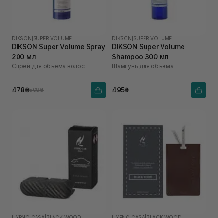
DIKSON
|
SUPER VOLUME
DIKSON
|
SUPER VOLUME
DIKSON Super Volume Spray
DIKSON Super Volume
200 мл
Shampoo 300 мл
Спрей для объема волос
Шампунь для объема
478₴
495₴
598₴
HYPNO CASA
|
BLACK WOOD
HYPNO CASA
|
BLACK WOOD