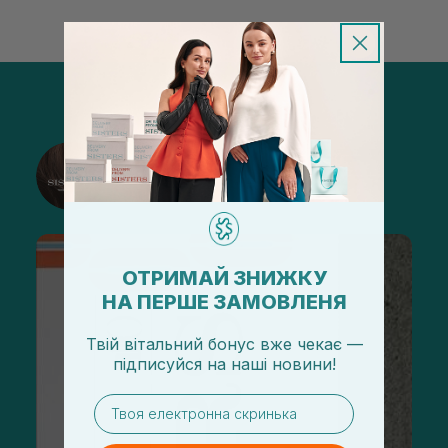
@sisters_stelmakh в Instagram
Подписаться
ОТРИМАЙ ЗНИЖКУ
НА ПЕРШЕ ЗАМОВЛЕНЯ
Твій вітальний бонус вже чекає —
підписуйся
на
наші новини!
email