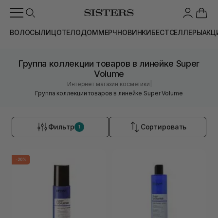
ВОЛОСЫ
ЛИЦО
ТЕЛО
ДОМ
МЕРЧ
НОВИНКИ
БЕСТСЕЛЛЕРЫ
АКЦ
Группа коллекции товаров в линейке Super
Volume
|
Интернет магазин косметики
Группа коллекции товаров в линейке Super Volume
Фильтр
Сортировать
1
-20%