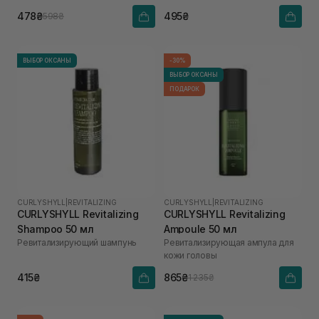
478₴
495₴
598₴
ВЫБОР ОКСАНЫ
-30%
ВЫБОР ОКСАНЫ
ПОДАРОК
CURLYSHYLL
|
REVITALIZING
CURLYSHYLL
|
REVITALIZING
CURLYSHYLL Revitalizing
CURLYSHYLL Revitalizing
Shampoo 50 мл
Ampoule 50 мл
Ревитализирующий шампунь
Ревитализирующая ампула для
кожи головы
415₴
865₴
1 235₴