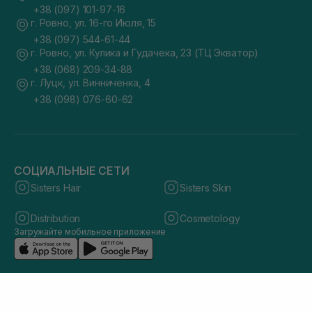
+38 (097) 101-97-16
г. Ровно, ул. 16-го Июля, 15
+38 (097) 544-61-44
г. Ровно, ул. Кулика и Гудачека, 23 (ТЦ Экватор)
+38 (068) 209-34-88
г. Луцк, ул. Винниченка, 4
+38 (098) 076-60-62
СОЦИАЛЬНЫЕ СЕТИ
Sisters Hair
Sisters Skin
Distribution
Cosmetology
Загружайте мобильное приложение