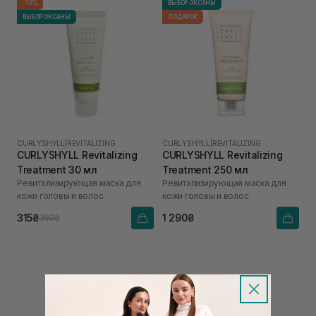
-10%
ВЫБОР ОКСАНЫ
ВЫБОР ОКСАНЫ
ПОДАРОК
CURLYSHYLL
|
REVITALIZING
CURLYSHYLL
|
REVITALIZING
CURLYSHYLL Revitalizing
CURLYSHYLL Revitalizing
Treatment 30 мл
Treatment 250 мл
Ревитализирующая маска для
Ревитализирующая маска для
кожи головы и волос
кожи головы и волос
315₴
1 290₴
350₴