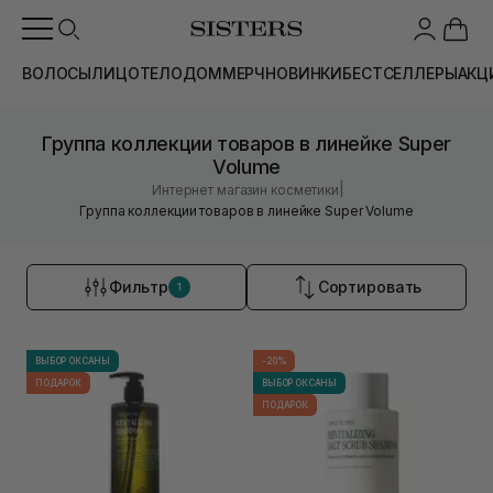
ВОЛОСЫ
ЛИЦО
ТЕЛО
ДОМ
МЕРЧ
НОВИНКИ
БЕСТСЕЛЛЕРЫ
АКЦ
Группа коллекции товаров в линейке Super
Volume
|
Интернет магазин косметики
Группа коллекции товаров в линейке Super Volume
Фильтр
Сортировать
1
ВЫБОР ОКСАНЫ
-20%
ПОДАРОК
ВЫБОР ОКСАНЫ
ПОДАРОК