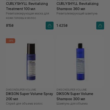
CURLYSHYLL Revitalizing
CURLYSHYLL Revitalizing
Treatment 100 мл
Shampoo 360 мл
Ревитализирующая маска для
Ревитализирующий шампунь
кожи головы и волос
815₴
1 425₴
-20%
DIKSON
|
SUPER VOLUME
DIKSON
|
SUPER VOLUME
DIKSON Super Volume Spray
DIKSON Super Volume
200 мл
Shampoo 300 мл
Спрей для объема волос
Шампунь для объема