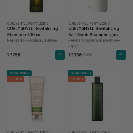
CURLYSHYLL
|
REVITALIZING
CURLYSHYLL
|
REVITALIZING
CURLYSHYLL Revitalizing
CURLYSHYLL Revitalizing
Shampoo 500 мл
Salt Scrub Shampoo для
Ревитализирующий шампунь
Ревитализирующий шампунь-
ослабленной кожи головы
скраб
и тонких волос 300 мл
1 775₴
1 236₴
1 545₴
ВЫБОР ОКСАНЫ
ВЫБОР ОКСАНЫ
ПОДАРОК
ПОДАРОК
CURLYSHYLL
|
REVITALIZING
CURLYSHYLL
|
REVITALIZING