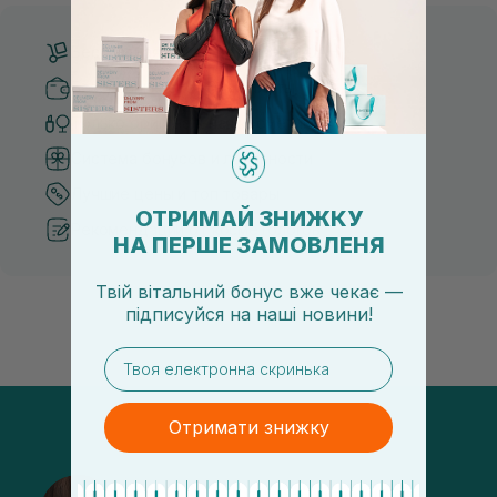
Бесплатная доставка от 3000 UAH
Безопасные способы оплаты
Только оригинальная косметика
Система бонусов и лояльности
Лучшие цены и топ товары
ОТРИМАЙ ЗНИЖКУ
Рекомендации от косметологов
НА ПЕРШЕ ЗАМОВЛЕНЯ
Твій вітальний бонус вже чекає —
підписуйся
на
наші новини!
email
Отримати знижку
@sisters_stelmakh в Instagram