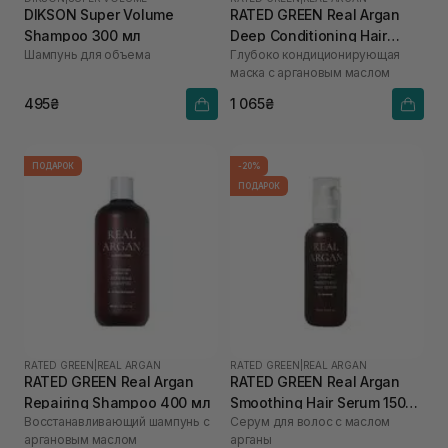
DIKSON Super Volume
RATED GREEN Real Argan
Shampoo 300 мл
Deep Conditioning Hair
Шампунь для объема
Глубоко кондиционирующая
Mask 200 мл
маска с аргановым маслом
495₴
1 065₴
ПОДАРОК
-20%
ПОДАРОК
RATED GREEN
|
REAL ARGAN
RATED GREEN
|
REAL ARGAN
RATED GREEN Real Argan
RATED GREEN Real Argan
Repairing Shampoo 400 мл
Smoothing Hair Serum 150
Восстанавливающий шампунь с
Серум для волос с маслом
мл
аргановым маслом
арганы