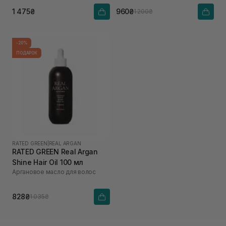
1 475₴
960₴
1 200₴
-20%
ПОДАРОК
RATED GREEN
|
REAL ARGAN
RATED GREEN Real Argan
Shine Hair Oil 100 мл
Аргановое масло для волос
828₴
1 035₴