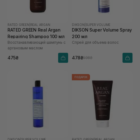
RATED GREEN
|
REAL ARGAN
DIKSON
|
SUPER VOLUME
RATED GREEN Real Argan
DIKSON Super Volume Spray
Repairing Shampoo 100 мл
200 мл
Восстанавливающий шампунь с
Спрей для объема волос
аргановым маслом
475₴
478₴
598₴
ПОДАРОК
DIKSON
|
SUPER VOLUME
RATED GREEN
|
REAL ARGAN