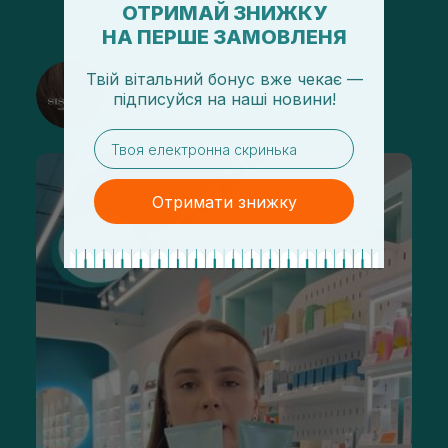
ОТРИМАЙ ЗНИЖКУ
НА ПЕРШЕ ЗАМОВЛЕНЯ
@sisters_stelmakh в Instagram
Твій вітальний бонус вже чекає —
підписуйся
на
наші новини!
Подписаться
email
Отримати знижку