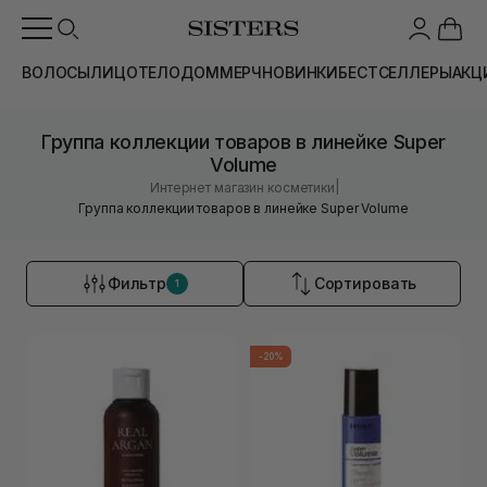
ВОЛОСЫ
ЛИЦО
ТЕЛО
ДОМ
МЕРЧ
НОВИНКИ
БЕСТСЕЛЛЕРЫ
АКЦ
Группа коллекции товаров в линейке Super
Volume
|
Интернет магазин косметики
Группа коллекции товаров в линейке Super Volume
Фильтр
Сортировать
1
-20%