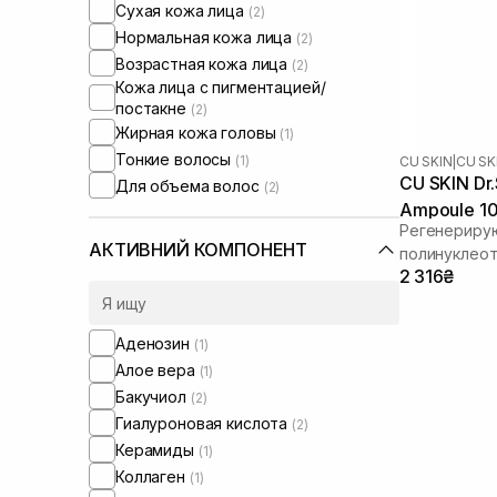
Сухая кожа лица
(2)
Нормальная кожа лица
(2)
Возрастная кожа лица
(2)
Кожа лица с пигментацией/
постакне
(2)
Жирная кожа головы
(1)
Тонкие волосы
(1)
CU SKIN
|
CU SK
CU SKIN Dr.
Для объема волос
(2)
Ampoule 10
Регенериру
АКТИВНИЙ КОМПОНЕНТ
полинуклеот
2 316₴
Аденозин
(1)
Алое вера
(1)
Бакучиол
(2)
Гиалуроновая кислота
(2)
Керамиды
(1)
Коллаген
(1)