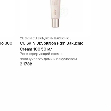
CU SKIN
|
CU SKIN_PDRN BAKUCHIOL
oo 300
CU SKIN Dr.Solution Pdrn Bakuchiol
Cream 100 50 мл
Регенерирующий крем с
полинуклеотидами и бакучиолом
2 178₴