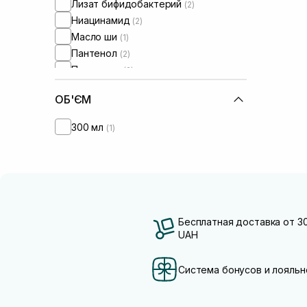
Лизат бифидобактерий
(2)
Ниацинамид
(2)
Масло ши
(1)
Пантенол
(2)
Полимеры
(2)
Полинуклеотиды
(2)
ОБ'ЄМ
Протеины
(2)
300 мл
(1)
Бесплатная доставка от 3
UAH
Система бонусов и лояльн