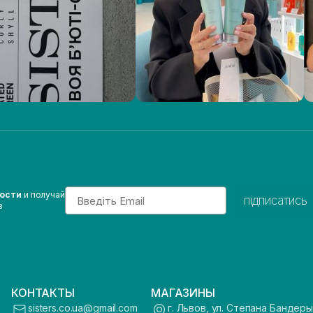
Email
вости
и получай
підписатись
з
КОНТАКТЫ
МАГАЗИНЫ
sisters.co.ua@gmail.com
г. Львов, ул. Степана Бандеры