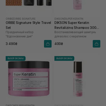
ORIBE
|
ORIBE SIGNATURE
DIKSON
|
SUPER KERATIN
ORIBE Signature Style Travel
DIKSON Super Keratin
Set
Revitalizing Shampoo 300
Праздничный набор
Восстанавливающий шампунь
мл
"Вдохновение дня"
для волос с кератином
3 490₴
400₴
ВЫБОР ОКСАНЫ
ВЫБОР ОКСАНЫ
DIKSON
|
SUPER KERATIN
DIKSON
|
SUPER KERATIN