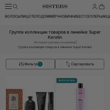
ВОЛОСЫ
ЛИЦО
ТЕЛО
ДОМ
МЕРЧ
НОВИНКИ
БЕСТСЕЛЛЕРЫ
АКЦ
Группа коллекции товаров в линейке Super
Keratin
|
Интернет магазин косметики
Группа коллекции товаров в линейке Super Keratin
Фильтр
Сортировать
1
ВЫБОР ОКСАНЫ