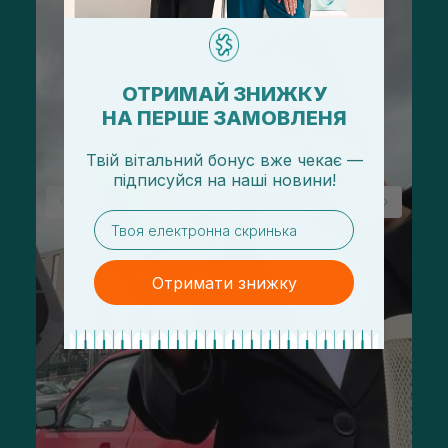
ОТРИМАЙ ЗНИЖКУ
НА ПЕРШЕ ЗАМОВЛЕНЯ
Твій вітальний бонус вже чекає —
підписуйся
на
наші новини!
email
Отримати знижку