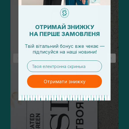
ОТРИМАЙ ЗНИЖКУ
НА ПЕРШЕ ЗАМОВЛЕНЯ
Твій вітальний бонус вже чекає —
підписуйся
на
наші новини!
email
Отримати знижку