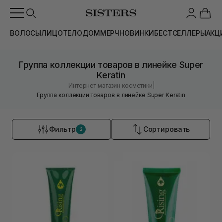
ВОЛОСЫ
ЛИЦО
ТЕЛО
ДОМ
МЕРЧ
НОВИНКИ
БЕСТСЕЛЛЕРЫ
АКЦ
Группа коллекции товаров в линейке Super
Keratin
|
Интернет магазин косметики
Группа коллекции товаров в линейке Super Keratin
Фильтр
Сортировать
2