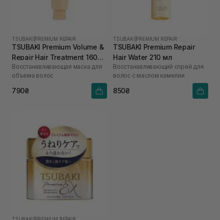
TSUBAKI
|
PREMIUM REPAIR
TSUBAKI
|
PREMIUM REPAIR
TSUBAKI Premium Volume &
TSUBAKI Premium Repair
Repair Hair Treatment 160
Hair Water 210 мл
Восстанавливающая маска для
Восстанавливающий спрей для
мл
объема волос
волос с маслом камелии
790₴
850₴
TSUBAKI
|
PREMIUM REPAIR