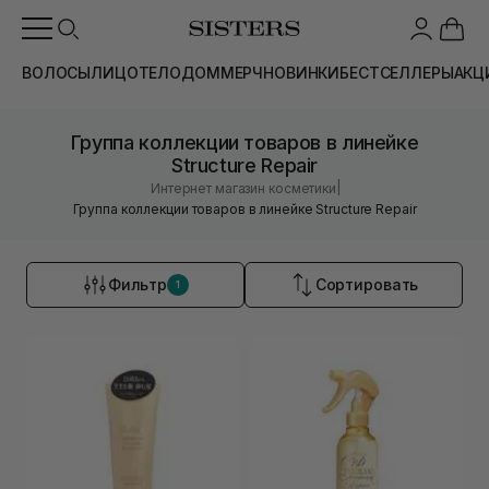
ВОЛОСЫ
ЛИЦО
ТЕЛО
ДОМ
МЕРЧ
НОВИНКИ
БЕСТСЕЛЛЕРЫ
АКЦ
Группа коллекции товаров в линейке
Structure Repair
|
Интернет магазин косметики
Группа коллекции товаров в линейке Structure Repair
Фильтр
Сортировать
1