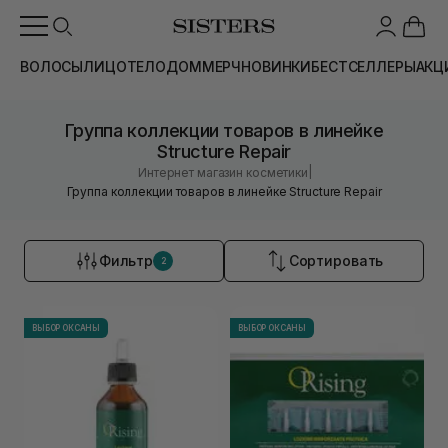
ВОЛОСЫ
ЛИЦО
ТЕЛО
ДОМ
МЕРЧ
НОВИНКИ
БЕСТСЕЛЛЕРЫ
АКЦ
Группа коллекции товаров в линейке
Structure Repair
|
Интернет магазин косметики
Группа коллекции товаров в линейке Structure Repair
Фильтр
Сортировать
2
ВЫБОР ОКСАНЫ
ВЫБОР ОКСАНЫ