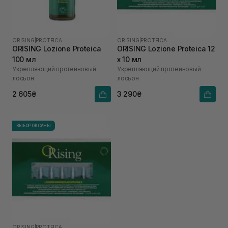
ORISING
|
PROTEICA
ORISING
|
PROTEICA
ORISING Lozione Proteica
ORISING Lozione Proteica 12
100 мл
х 10 мл
Укрепляющий протеиновый
Укрепляющий протеиновый
лосьон
лосьон
2 605₴
3 290₴
ВЫБОР ОКСАНЫ
ORISING
|
PROTEICA