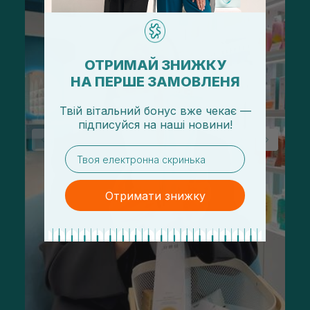
ОТРИМАЙ ЗНИЖКУ
НА ПЕРШЕ ЗАМОВЛЕНЯ
Твій вітальний бонус вже чекає —
підписуйся
на
наші новини!
email
Отримати знижку