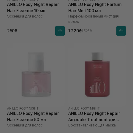
ANILLO Rosy Night Repair
ANILLO Rosy Night Parfum
Hair Essence 10 мл
Hair Mist 100 мл
Эссенция для волос
Парфюмированный мист для
волос
250₴
1 220₴
1 525₴
ANILLO
|
ROSY NIGHT
ANILLO
|
ROSY NIGHT
ANILLO Rosy Night Repair
ANILLO Rosy Night Repair
Hair Essence 50 мл
Ampoule Treatment для
Эссенция для волос
Восстанавливающая маска
сухого та пошкодженого
волосся 200 мл