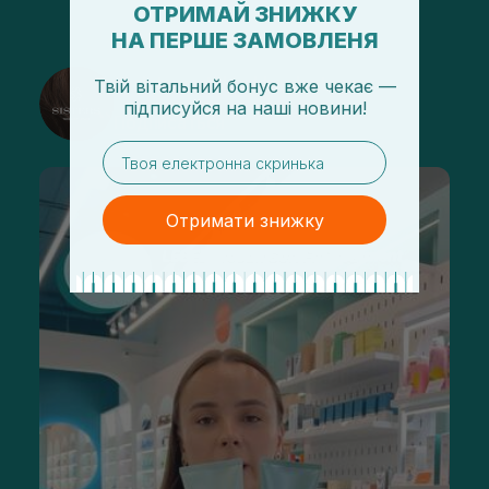
ОТРИМАЙ ЗНИЖКУ
НА ПЕРШЕ ЗАМОВЛЕНЯ
@sisters_stelmakh в Instagram
Твій вітальний бонус вже чекає —
підписуйся
на
наші новини!
Подписаться
email
Отримати знижку