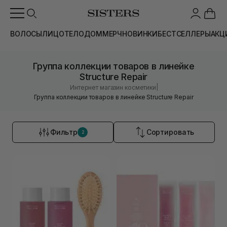
ВОЛОСЫ
ЛИЦО
ТЕЛО
ДОМ
МЕРЧ
НОВИНКИ
БЕСТСЕЛЛЕРЫ
АКЦ
Группа коллекции товаров в линейке
Structure Repair
|
Интернет магазин косметики
Группа коллекции товаров в линейке Structure Repair
Фильтр
Сортировать
2