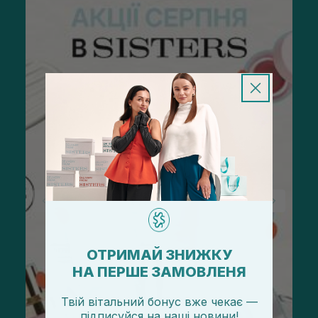
ОТРИМАЙ ЗНИЖКУ
НА ПЕРШЕ ЗАМОВЛЕНЯ
Твій вітальний бонус вже чекає —
підписуйся
на
наші новини!