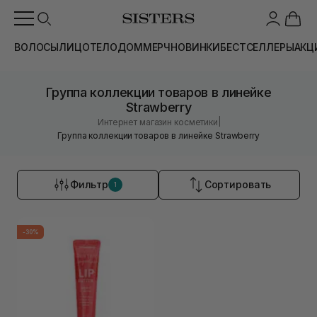
ВОЛОСЫ
ЛИЦО
ТЕЛО
ДОМ
МЕРЧ
НОВИНКИ
БЕСТСЕЛЛЕРЫ
АКЦ
Группа коллекции товаров в линейке
Strawberry
|
Интернет магазин косметики
Группа коллекции товаров в линейке Strawberry
Фильтр
Сортировать
1
-30%