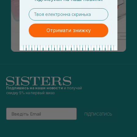
email
Отримати знижку
Подпишись на наши новости
и получай
скидку 5% на первый заказ
Email
підписатись