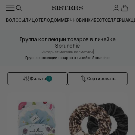
ВОЛОСЫ
ЛИЦО
ТЕЛО
ДОМ
МЕРЧ
НОВИНКИ
БЕСТСЕЛЛЕРЫ
АКЦ
Группа коллекции товаров в линейке
Sprunchie
|
Интернет магазин косметики
Группа коллекции товаров в линейке Sprunchie
Фильтр
Сортировать
1