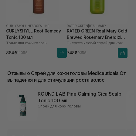
CURLYSHYLL
|
HEADSPA LINE
RATED GREEN
|
REAL MARY
CURLYSHYLL Root Remedy
RATED GREEN Real Mary Cold
Tonic 100 мл
Brewed Rosemary Energizing
Тоник для кожи головы
Энергетический спрей для кожи головы с розмарином
Scalp Spray 120 мл
884₴
748₴
1 105₴
935₴
Отзывы о Спрей для кожи головы Mediceuticals От
выпадения и для стимуляции роста волос
ROUND LAB Pine Calming Cica Scalp
Tonic 100 мл
Спрей для кожи головы