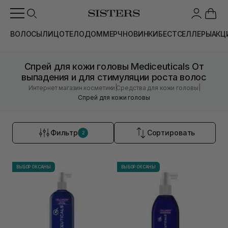
ВОЛОСЫ
ЛИЦО
ТЕЛО
ДОМ
МЕРЧ
НОВИНКИ
БЕСТСЕЛЛЕРЫ
АКЦ
Спрей для кожи головы Mediceuticals От
выпадения и для стимуляции роста волос
|
|
Интернет магазин косметики
Средства для кожи головы
Спрей для кожи головы
Фильтр
Сортировать
2
ВЫБОР ОКСАНЫ
ВЫБОР ОКСАНЫ