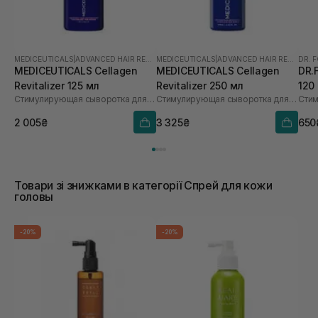
MEDICEUTICALS
|
ADVANCED HAIR RESTORATION TECHNOLOGY WOMEN
MEDICEUTICALS
|
ADVANCED HAIR RESTORATION TECHNOLOGY WOMEN
DR. 
MEDICEUTICALS Cellagen
MEDICEUTICALS Cellagen
DR.
Revitalizer 125 мл
Revitalizer 250 мл
120
Стимулирующая сыворотка для роста волос и здоровья кожи головы
Стимулирующая сыворотка для роста волос и здоровья кожи головы
2 005₴
3 325₴
650
Товари зі знижками в категорії Спрей для кожи
головы
-20%
-20%