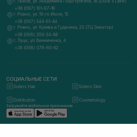
г. Львов, ул. Академика Подстригача, 1В (Duck's Lake)
+38 (097) 101-97-16
г. Ровно, ул. 16-го Июля, 15
+38 (097) 544-61-44
г. Ровно, ул. Кулика и Гудачека, 23 (ТЦ Экватор)
+38 (068) 209-34-88
г. Луцк, ул. Винниченка, 4
+38 (098) 076-60-62
СОЦИАЛЬНЫЕ СЕТИ
Sisters Hair
Sisters Skin
Distribution
Cosmetology
Загружайте мобильное приложение