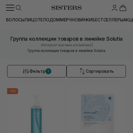
ВОЛОСЫ
ЛИЦО
ТЕЛО
ДОМ
МЕРЧ
НОВИНКИ
БЕСТСЕЛЛЕРЫ
АКЦ
Группа коллекции товаров в линейке Solutia
|
Интернет магазин косметики
Группа коллекции товаров в линейке Solutia
Фильтр
Сортировать
1
-15%