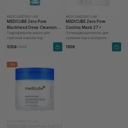
MEDICUBE
|
ZERO LINE
MEDICUBE
|
ZERO LINE
MEDICUBE Zero Pore
MEDICUBE Zero Pore
Blackhead Deep Cleansing
Cooling Mask 27 г
Гидрофильное масло для
Охлаждающая маска для
Oil 205 мл
глубокой очистки пор
сужения пор и контроля
жирности кожи
935₴
189₴
1 100₴
-15%
MEDICUBE
|
ZERO LINE
MEDICUBE Zero Pore Pad 2.0