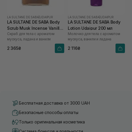
LA SULTANE DE SABA
|
UDAIPUR
LA SULTANE DE SABA
|
UDAIPUR
LA SULTANE DE SABA Body
LA SULTANE DE SABA Body
Scrub Musk Incense Vanilla
Lotion Udaipur 200 мл
Скраб для тела с ароматом
Молочко для тела с ароматом
300 мл
мускуса, ладана и ванили
мускуса, ванили и ладана
2 365₴
2 116₴
Бесплатная доставка от 3000 UAH
Безопасные способы оплаты
Только оригинальная косметика
Система бонусов и лояльности