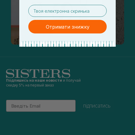
email
Отримати знижку
Подпишись на наши новости
и получай
скидку 5% на первый заказ
Email
підписатись