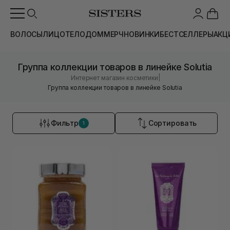
ВОЛОСЫ
ЛИЦО
ТЕЛО
ДОМ
МЕРЧ
НОВИНКИ
БЕСТСЕЛЛЕРЫ
АКЦ
Группа коллекции товаров в линейке Solutia
|
Интернет магазин косметики
Группа коллекции товаров в линейке Solutia
Фильтр
Сортировать
1