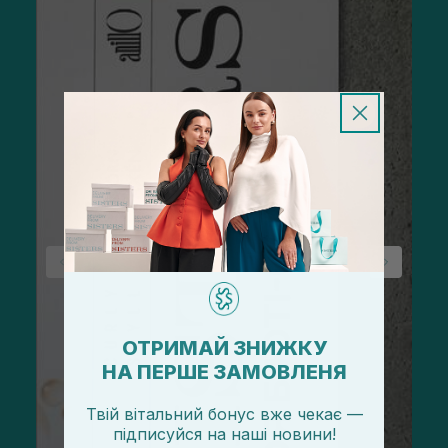
ОТРИМАЙ ЗНИЖКУ
НА ПЕРШЕ ЗАМОВЛЕНЯ
Твій вітальний бонус вже чекає —
підписуйся
на
наші новини!