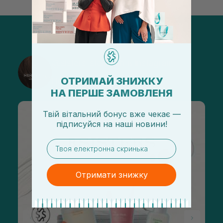
@sisters_stelmakh в Instagram
ОТРИМАЙ ЗНИЖКУ
Подписаться
НА ПЕРШЕ ЗАМОВЛЕНЯ
Твій вітальний бонус вже чекає —
підписуйся
на
наші новини!
email
Отримати знижку