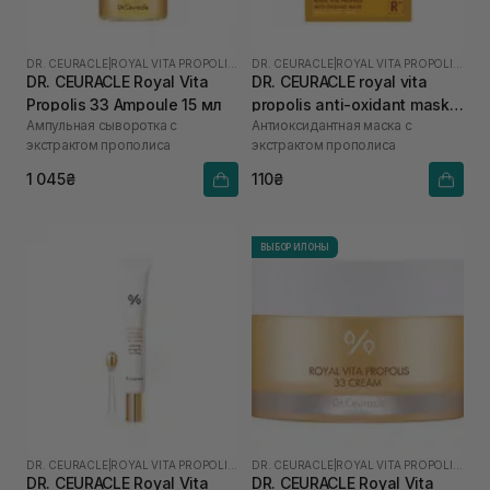
DR. CEURACLE
|
ROYAL VITA PROPOLIS 33
DR. CEURACLE
|
ROYAL VITA PROPOLIS 33
DR. CEURACLE Royal Vita
DR. CEURACLE royal vita
Propolis 33 Ampoule 15 мл
propolis anti-oxidant mask 1
Ампульная сыворотка с
Антиоксидантная маска с
шт
экстрактом прополиса
экстрактом прополиса
1 045₴
110₴
ВЫБОР ИЛОНЫ
DR. CEURACLE
|
ROYAL VITA PROPOLIS 33
DR. CEURACLE
|
ROYAL VITA PROPOLIS 33
DR. CEURACLE Royal Vita
DR. CEURACLE Royal Vita