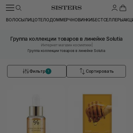
ВОЛОСЫ
ЛИЦО
ТЕЛО
ДОМ
МЕРЧ
НОВИНКИ
БЕСТСЕЛЛЕРЫ
АКЦ
Группа коллекции товаров в линейке Solutia
|
Интернет магазин косметики
Группа коллекции товаров в линейке Solutia
Фильтр
Сортировать
1