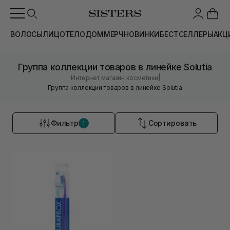
ВОЛОСЫ
ЛИЦО
ТЕЛО
ДОМ
МЕРЧ
НОВИНКИ
БЕСТСЕЛЛЕРЫ
АКЦ
Группа коллекции товаров в линейке Solutia
|
Интернет магазин косметики
Группа коллекции товаров в линейке Solutia
Фильтр
Сортировать
1