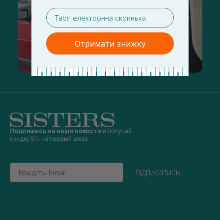
email
Отримати знижку
Подпишись на наши новости
и получай
скидку 5% на первый заказ
Email
підписатись