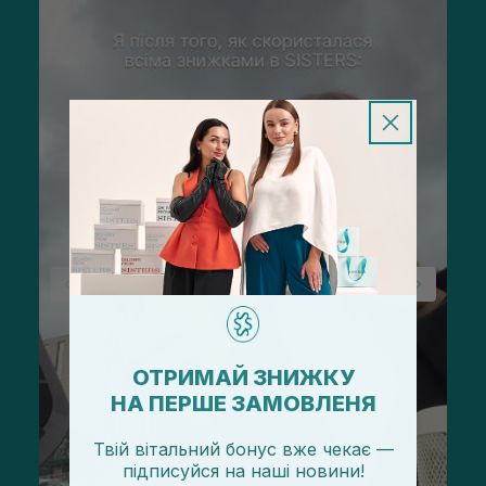
ОТРИМАЙ ЗНИЖКУ
НА ПЕРШЕ ЗАМОВЛЕНЯ
Твій вітальний бонус вже чекає —
підписуйся
на
наші новини!