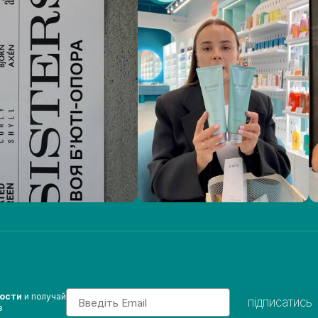
Email
вости
и получай
підписатись
з