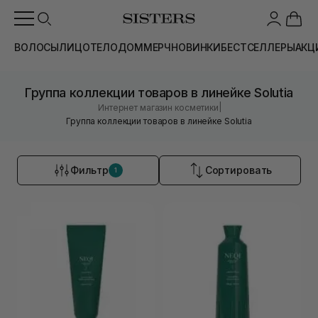
ВОЛОСЫ
ЛИЦО
ТЕЛО
ДОМ
МЕРЧ
НОВИНКИ
БЕСТСЕЛЛЕРЫ
АКЦ
Группа коллекции товаров в линейке Solutia
|
Интернет магазин косметики
Группа коллекции товаров в линейке Solutia
Фильтр
Сортировать
1