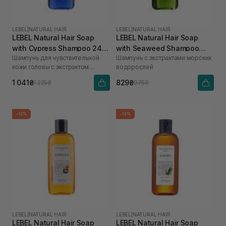
LEBEL
|
NATURAL HAIR
LEBEL
|
NATURAL HAIR
LEBEL Natural Hair Soap
LEBEL Natural Hair Soap
with Cypress Shampoo 240
with Seaweed Shampoo
Шампунь для чувствительной
Шампунь с экстрактами морских
мл
240 мл
кожи головы с экстрактом
водорослей
кипариса
1 041₴
829₴
1 225₴
975₴
-15%
-15%
LEBEL
|
NATURAL HAIR
LEBEL
|
NATURAL HAIR
LEBEL Natural Hair Soap
LEBEL Natural Hair Soap