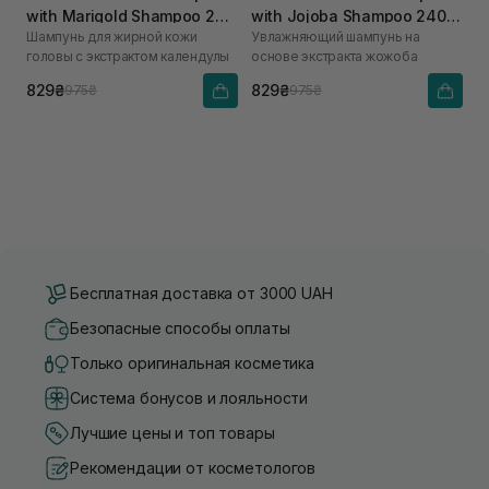
with Marigold Shampoo 240
with Jojoba Shampoo 240
Шампунь для жирной кожи
Увлажняющий шампунь на
мл
мл
головы с экстрактом календулы
основе экстракта жожоба
829₴
829₴
975₴
975₴
Бесплатная доставка от 3000 UAH
Безопасные способы оплаты
Только оригинальная косметика
Система бонусов и лояльности
Лучшие цены и топ товары
Рекомендации от косметологов