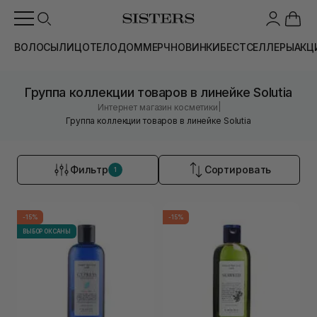
ВОЛОСЫ
ЛИЦО
ТЕЛО
ДОМ
МЕРЧ
НОВИНКИ
БЕСТСЕЛЛЕРЫ
АКЦ
Группа коллекции товаров в линейке Solutia
|
Интернет магазин косметики
Группа коллекции товаров в линейке Solutia
Фильтр
Сортировать
1
-15%
-15%
ВЫБОР ОКСАНЫ