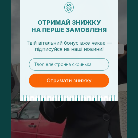
ОТРИМАЙ ЗНИЖКУ
НА ПЕРШЕ ЗАМОВЛЕНЯ
Твій вітальний бонус вже чекає —
підписуйся
на
наші новини!
email
Отримати знижку