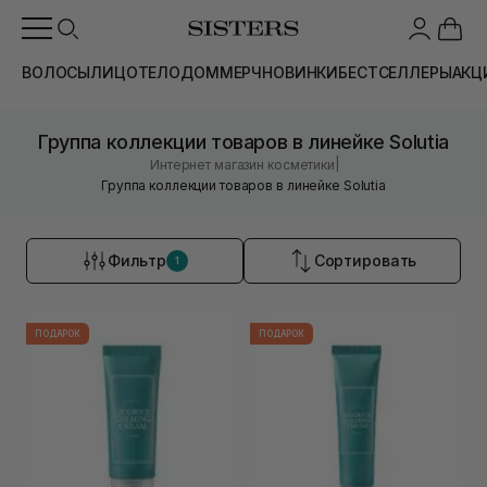
ВОЛОСЫ
ЛИЦО
ТЕЛО
ДОМ
МЕРЧ
НОВИНКИ
БЕСТСЕЛЛЕРЫ
АКЦ
Группа коллекции товаров в линейке Solutia
|
Интернет магазин косметики
Группа коллекции товаров в линейке Solutia
Фильтр
Сортировать
1
ПОДАРОК
ПОДАРОК