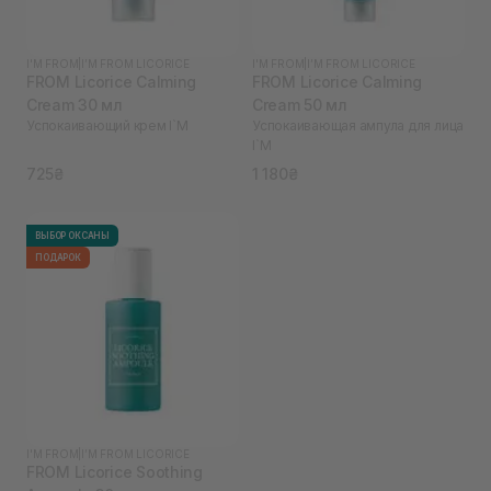
I'M FROM
|
I’M FROM LICORICE
I'M FROM
|
I’M FROM LICORICE
FROM Licorice Calming
FROM Licorice Calming
Cream 30 мл
Cream 50 мл
Успокаивающий крем I`M
Успокаивающая ампула для лица
I`M
725₴
1 180₴
ВЫБОР ОКСАНЫ
ПОДАРОК
I'M FROM
|
I’M FROM LICORICE
FROM Licorice Soothing