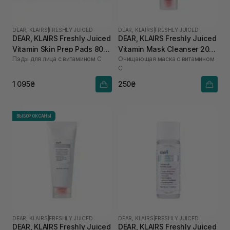
DEAR, KLAIRS
|
FRESHLY JUICED
DEAR, KLAIRS
|
FRESHLY JUICED
DEAR, KLAIRS Freshly Juiced
DEAR, KLAIRS Freshly Juiced
Vitamin Skin Prep Pads 80
Vitamin Mask Cleanser 20
Пэды для лица с витамином C
Очищающая маска с витамином
шт
мл
C
1 095₴
250₴
ВЫБОР ОКСАНЫ
DEAR, KLAIRS
|
FRESHLY JUICED
DEAR, KLAIRS
|
FRESHLY JUICED
DEAR, KLAIRS Freshly Juiced
DEAR, KLAIRS Freshly Juiced