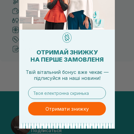
Бесплатная доставка от 3000 UAH
Безопасные способы оплаты
Только оригинальная косметика
Система бонусов и лояльности
Лучшие цены и топ товары
Рекомендации от косметологов
ОТРИМАЙ ЗНИЖКУ
НА ПЕРШЕ ЗАМОВЛЕНЯ
Твій вітальний бонус вже чекає —
підписуйся
на
наші новини!
email
Отримати знижку
@sisters_stelmakh в Instagram
Подписаться