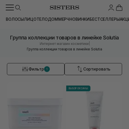
ВОЛОСЫ
ЛИЦО
ТЕЛО
ДОМ
МЕРЧ
НОВИНКИ
БЕСТСЕЛЛЕРЫ
АКЦ
Группа коллекции товаров в линейке Solutia
|
Интернет магазин косметики
Группа коллекции товаров в линейке Solutia
Фильтр
Сортировать
1
ВЫБОР ОКСАНЫ