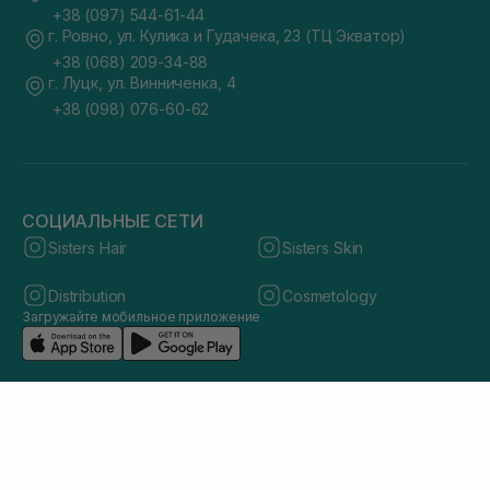
+38 (097) 544-61-44
г. Ровно, ул. Кулика и Гудачека, 23 (ТЦ Экватор)
+38 (068) 209-34-88
г. Луцк, ул. Винниченка, 4
+38 (098) 076-60-62
СОЦИАЛЬНЫЕ СЕТИ
Sisters Hair
Sisters Skin
Distribution
Cosmetology
Загружайте мобильное приложение
© 2026 sisters.co.ua. Все права защищены