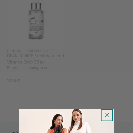
DEAR, KLAIRS
|
FRESHLY JUICED
DEAR, KLAIRS Freshly Juiced
Vitamin Drop 35 мл
Витаминная сыворотка
1 035₴