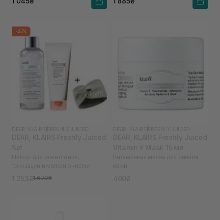
1 045₴
1 885₴
-25%
DEAR, KLAIRS
|
FRESHLY JUICED
DEAR, KLAIRS
|
FRESHLY JUICED
DEAR, KLAIRS Freshly Juiced
DEAR, KLAIRS Freshly Juiced
Set
Vitamin E Mask 15 мл
Набор для осветления,
Витаминная маска для сияния
тонизации и мягкой очистки
кожи
1 253₴
400₴
1 670₴