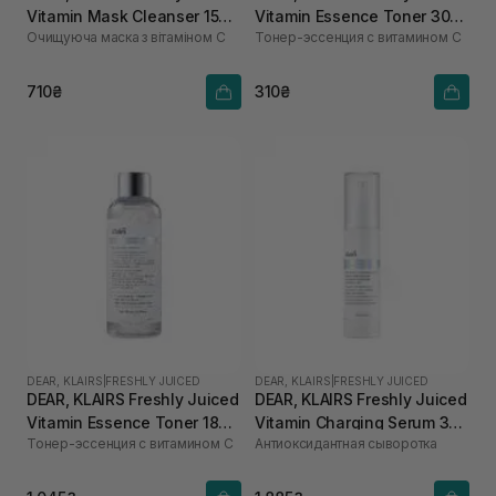
Vitamin Mask Cleanser 150
Vitamin Essence Toner 30
Очищуюча маска з вітаміном С
Тонер-эссенция с витамином C
мл
мл
710₴
310₴
DEAR, KLAIRS
|
FRESHLY JUICED
DEAR, KLAIRS
|
FRESHLY JUICED
DEAR, KLAIRS Freshly Juiced
DEAR, KLAIRS Freshly Juiced
Vitamin Essence Toner 180
Vitamin Charging Serum 30
Тонер-эссенция с витамином C
Антиоксидантная сыворотка
мл
мл