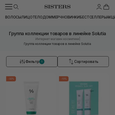
ВОЛОСЫ
ЛИЦО
ТЕЛО
ДОМ
МЕРЧ
НОВИНКИ
БЕСТСЕЛЛЕРЫ
АКЦ
Группа коллекции товаров в линейке Solutia
|
Интернет магазин косметики
Группа коллекции товаров в линейке Solutia
Фильтр
Сортировать
1
-32%
-13%