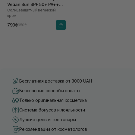
Vegan Sun SPF 50+ PA++++
Солнцезащитный веганский
для чутливої шкіри 50 мл
крем
790₴
950₴
Бесплатная доставка от 3000 UAH
Безопасные способы оплаты
Только оригинальная косметика
Система бонусов и лояльности
Лучшие цены и топ товары
Рекомендации от косметологов