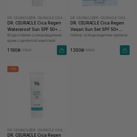
DR. CEURACLE
|
DR. CEURACLE CICA REGEN
DR. CEURACLE
|
DR. CEURACLE CICA REGEN
DR. CEURACLE Cica Regen
DR. CEURACLE Cica Regen
Waterproof Sun SPF 50+
Vegan Sun Set SPF 50+
Водостойкий солнцезащитный
Набор солнцезащитных кремов
PA++++ 100 мл
PA++++
крем с центелой азиатской
1 190₴
1 350₴
1 750₴
1 550₴
-17%
DR. CEURACLE
|
DR. CEURACLE CICA REGEN
DR. CEURACLE Cica Regen