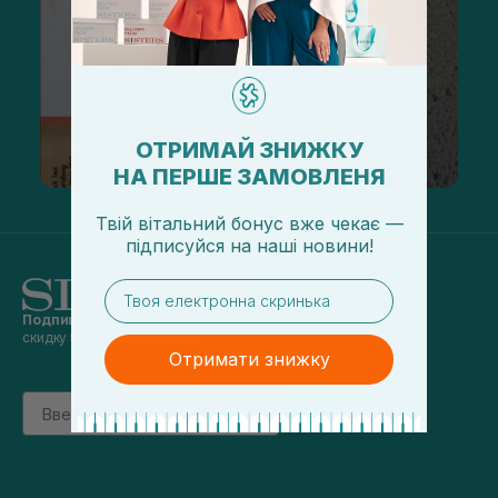
ОТРИМАЙ ЗНИЖКУ
НА ПЕРШЕ ЗАМОВЛЕНЯ
Твій вітальний бонус вже чекає —
підписуйся
на
наші новини!
email
Подпишись на наши новости
и получай
скидку 5% на первый заказ
Отримати знижку
Email
підписатись