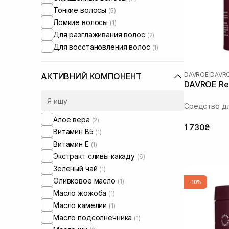
Тонкие волосы
(5)
Ломкие волосы
(1)
Для разглаживания волос
(2)
Для восстановления волос
(1)
DAVROE
|
DAVR
АКТИВНИЙ КОМПОНЕНТ
DAVROE Reb
Средство дл
Алое вера
(2)
1 730₴
Витамин B5
(1)
Витамин Е
(1)
Экстракт сливы какаду
(6)
Зеленый чай
(1)
Оливковое масло
(1)
-10%
Масло жожоба
(1)
Масло камелии
(1)
Масло подсолнечника
(1)