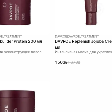
OE_TREATMENT
DAVROE
|
DAVROE_TREATMENT
uilder Protein 200 мл
DAVROE Replenish Jojoba Cr
мл
я реконструкции волос
Интенсивная маска для укрепле
1 503₴
1 670₴