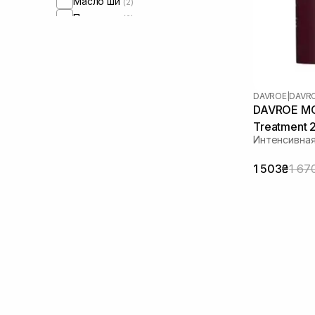
Масло ши
(2)
Пантенол
(2)
Протеины киноа
(6)
DAVROE
|
DAVR
DAVROE MСT
Treatment 
Интенсивная
1 503₴
1 67