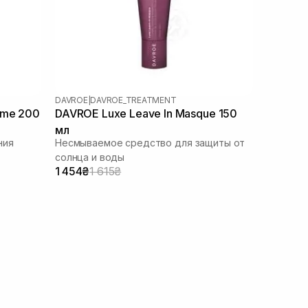
DAVROE
|
DAVROE_TREATMENT
eme 200
DAVROE Luxe Leave In Masque 150
мл
ния
Несмываемое средство для защиты от
солнца и воды
1 454₴
1 615₴