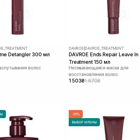
OE_TREATMENT
DAVROE
|
DAVROE_TREATMENT
me Detangler 300 мл
DAVROE Ends Repair Leave In
Treatment 150 мл
аспутывания волос
Несмывающаяся маска для
восстановления волос
1 503₴
1 670₴
НЫ
-10%
ВЫБОР ИЛОНЫ