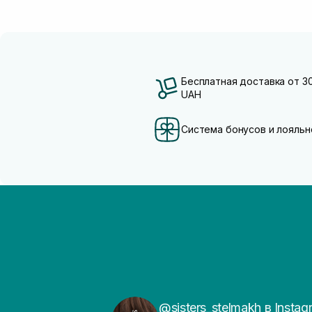
Бесплатная доставка от 3
UAH
Система бонусов и лояльн
@sisters_stelmakh в Instag