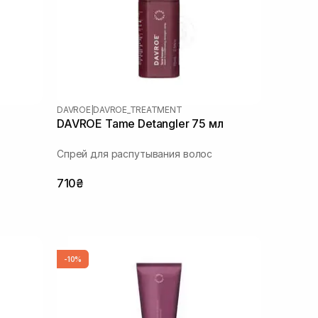
DAVROE
|
DAVROE_TREATMENT
DAVROE Tame Detangler 75 мл
Спрей для распутывания волос
710₴
-10%