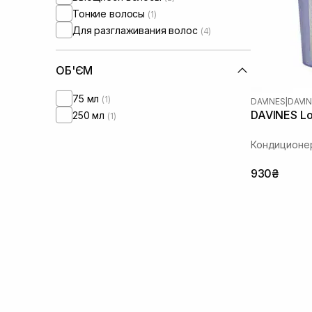
Тонкие волосы
(1)
Для разглаживания волос
(4)
ОБ'ЄМ
75 мл
(1)
DAVINES
|
DAVIN
DAVINES Lo
250 мл
(1)
Кондиционер
930₴