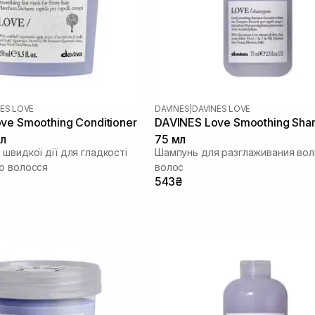
ES LOVE
DAVINES
|
DAVINES LOVE
ve Smoothing Conditioner
DAVINES Love Smoothing Sh
л
75 мл
швидкої дії для гладкості
Шампунь для разглаживания во
о волосся
волос
543₴