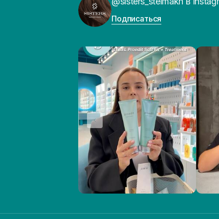
@sisters_stelmakh в Instag
Подписаться