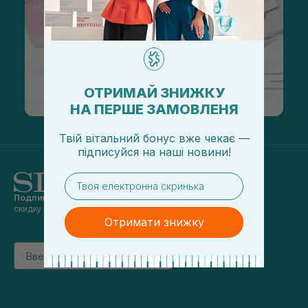
ОТРИМАЙ ЗНИЖКУ
НА ПЕРШЕ ЗАМОВЛЕНЯ
Твій вітальний бонус вже чекає —
підписуйся
на
наші новини!
email
Подпишись на наши новости
и получай
скидку 5% на первый заказ
Отримати знижку
Email
підписатись