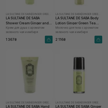
LA SULTANE DE SABA
|
GINGER GREEN TEA
LA SULTANE DE SABA
|
GINGER GREEN TEA
LA SULTANE DE SABA
LA SULTANE DE SABA Body
Shower Cream Ginger and
Lotion Ginger Green Tea
Крем для душа с ароматом
Молочко для тела с ароматом
Green Tea 200 мл
200 мл
зеленого чая и имбиря
зеленого чая и имбиря
1 367₴
2 116₴
LA SULTANE DE SABA
|
GINGER GREEN TEA
LA SULTANE DE SABA
|
GINGER GREEN TEA
LA SULTANE DE SABA Hand
LA SULTANE DE SABA Ginger