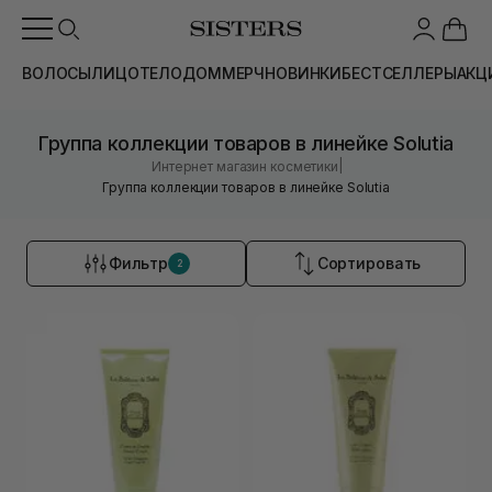
ВОЛОСЫ
ЛИЦО
ТЕЛО
ДОМ
МЕРЧ
НОВИНКИ
БЕСТСЕЛЛЕРЫ
АКЦ
Группа коллекции товаров в линейке Solutia
|
Интернет магазин косметики
Группа коллекции товаров в линейке Solutia
Фильтр
Сортировать
2