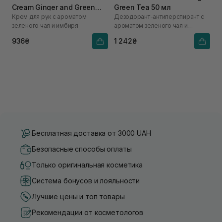
Cream Ginger and Green
Green Tea 50 мл
Крем для рук с ароматом
Дезодорант-антиперспирант с
Tea 50 мл
зеленого чая и имбиря
ароматом зеленого чая и
имбиря
936₴
1 242₴
Бесплатная доставка от 3000 UAH
Безопасные способы оплаты
Только оригинальная косметика
Система бонусов и лояльности
Лучшие цены и топ товары
Рекомендации от косметологов