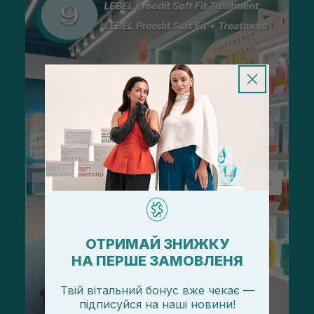
ОТРИМАЙ ЗНИЖКУ
НА ПЕРШЕ ЗАМОВЛЕНЯ
Твій вітальний бонус вже чекає —
підписуйся
на
наші новини!