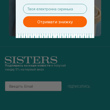
email
Отримати знижку
Подпишись на наши новости
и получай
скидку 5% на первый заказ
Email
підписатись