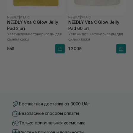
NEEDLY
|
VITA C
NEEDLY
|
VITA C
NEEDLY Vita C Glow Jelly
NEEDLY Vita C Glow Jelly
Pad 2 шт
Pad 60 шт
Увлажняющие тонер-педы для
Увлажняющие тонер-педы для
сияния кожи
сияния кожи
55₴
1 200₴
Бесплатная доставка от 3000 UAH
Безопасные способы оплаты
Только оригинальная косметика
Система бонусов и лояльности