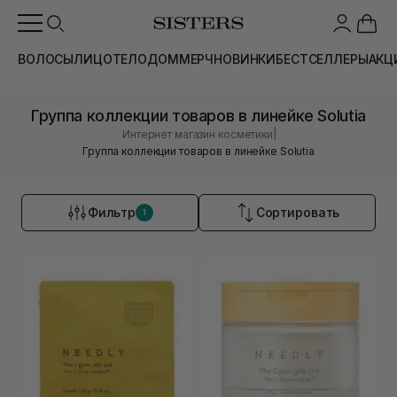
ВОЛОСЫ
ЛИЦО
ТЕЛО
ДОМ
МЕРЧ
НОВИНКИ
БЕСТСЕЛЛЕРЫ
АКЦ
Группа коллекции товаров в линейке Solutia
|
Интернет магазин косметики
Группа коллекции товаров в линейке Solutia
Фильтр
Сортировать
1